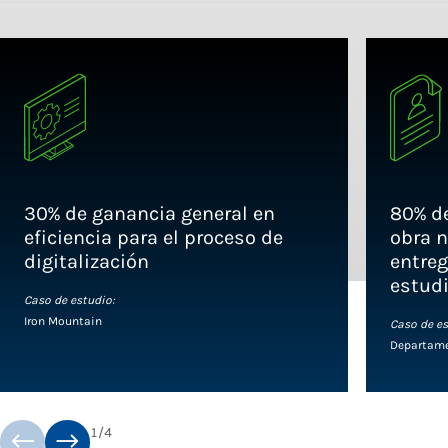
30% de ganancia general en
80% d
eficiencia para el proceso de
obra n
digitalización
entreg
estud
Caso de estudio:
Iron Mountain
Caso de es
Departame
1
/
4