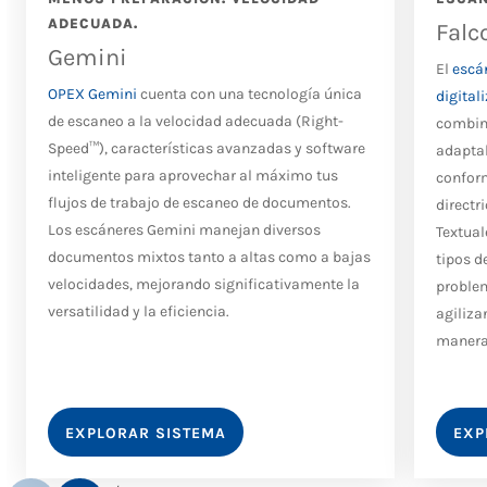
ADECUADA.
Falc
Gemini
El
escá
OPEX Gemini
cuenta con una tecnología única
digital
de escaneo a la velocidad adecuada (Right-
combina
Speed™), características avanzadas y software
adapta
inteligente para aprovechar al máximo tus
confor
flujos de trabajo de escaneo de documentos.
directr
Los escáneres Gemini manejan diversos
Textual
documentos mixtos tanto a altas como a bajas
tipos d
velocidades, mejorando significativamente la
problem
versatilidad y la eficiencia.
agiliza
manera 
EXPLORAR SISTEMA
EXP