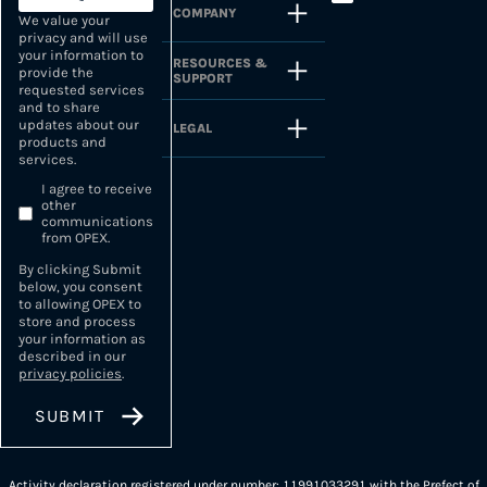
COMPANY
We value your
privacy and will use
your information to
RESOURCES &
provide the
SUPPORT
requested services
and to share
updates about our
LEGAL
products and
services.
I agree to receive
other
communications
from OPEX.
By clicking Submit
below, you consent
to allowing OPEX to
store and process
your information as
described in our
privacy policies
.
Activity declaration registered under number: 11991033291 with the Prefect of