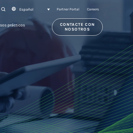
Español
SEARCH
Partner Portal
Careers
CONTACTE CON
sos prácticos
NOSOTROS