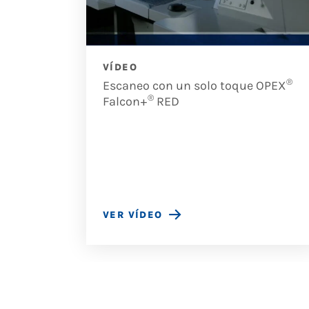
VÍDEO
®
ia el
Escaneo con un solo toque OPEX
®
 digital
Falcon+
RED
VER VÍDEO