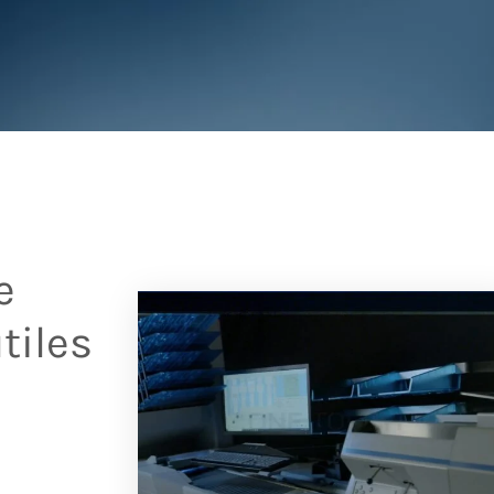
e
tiles