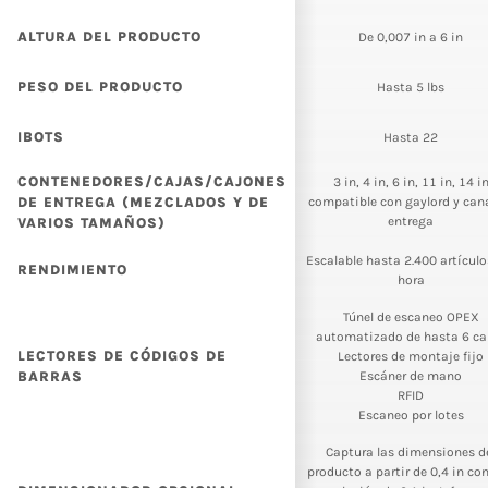
ALTURA DEL PRODUCTO
De 0,007 in a 6 in
PESO DEL PRODUCTO
Hasta 5 lbs
IBOTS
Hasta 22
CONTENEDORES/CAJAS/CAJONES
3 in, 4 in, 6 in, 11 in, 14 i
DE ENTREGA (MEZCLADOS Y DE
compatible con gaylord y can
entrega
VARIOS TAMAÑOS)
Escalable hasta 2.400 artículo
RENDIMIENTO
hora
Túnel de escaneo OPEX
automatizado de hasta 6 ca
LECTORES DE CÓDIGOS DE
Lectores de montaje fijo
BARRAS
Escáner de mano
RFID
Escaneo por lotes
Captura las dimensiones d
producto a partir de 0,4 in co