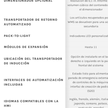
DIMENSIONADOR OPCIONAL
resolución de 0,1 in. Informe 
volumen cúbico del contenedo
el dimensionador
Los artículos recuperados por
TRANSPORTADOR DE RETORNO
WMS se devuelven para una a
AUTOMATIZADO
secundaria
PACK-TO-LIGHT
Indicadores LED personaliza
MÓDULOS DE EXPANSIÓN
Hasta 11
Opción de instalarlo en el l
UBICACIÓN DEL TRANSPORTADOR
derecho o izquierdo en la pa
DE INDUCCIÓN
frontal del sistema
Estado listo para alimenta
parada de emergencia externa
INTERFACES DE AUTOMATIZACIÓN
de controles de la máquina
INCLUIDAS
interfaz de creación de pedi
(S2O)
Inglés, francés, alemán, itali
IDIOMAS COMPATIBLES CON LA
japonés, coreano, polaco,
HMI
portugués, español