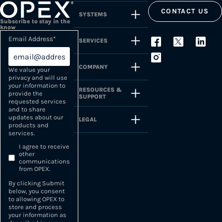
CONTACT US
SYSTEMS
Subscribe to stay in the
know
Email Address
*
SERVICES
COMPANY
We value your
privacy and will use
your information to
RESOURCES &
provide the
SUPPORT
requested services
and to share
updates about our
LEGAL
products and
services.
I agree to receive
other
communications
from OPEX.
By clicking Submit
below, you consent
to allowing OPEX to
store and process
your information as