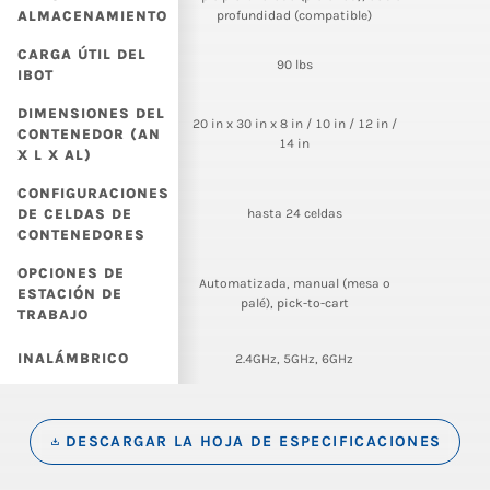
ALMACENAMIENTO
profundidad (compatible)
CARGA ÚTIL DEL
90 lbs
IBOT
DIMENSIONES DEL
20 in x 30 in x 8 in / 10 in / 12 in /
CONTENEDOR (AN
14 in
X L X AL)
CONFIGURACIONES
DE CELDAS DE
hasta 24 celdas
CONTENEDORES
OPCIONES DE
Automatizada, manual (mesa o
ESTACIÓN DE
palé), pick-to-cart
TRABAJO
INALÁMBRICO
2.4GHz, 5GHz, 6GHz
DESCARGAR LA HOJA DE ESPECIFICACIONES