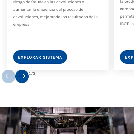
la prod
riesgo de fraude en las devoluciones y
compact
aumentar la eficiencia del proceso de
permit
devoluciones, mejorando los resultados de la
iBOTs p
empresa.
EXPLORAR SISTEMA
EXP
1
/
3