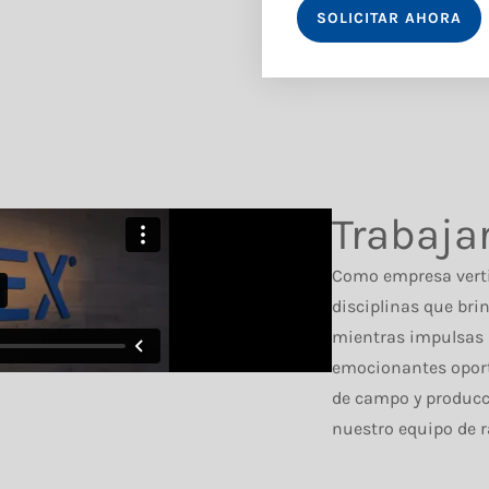
SOLICITAR AHORA
Trabaja
Como empresa verti
disciplinas que bri
mientras impulsas l
emocionantes oportu
de campo y producc
nuestro equipo de r