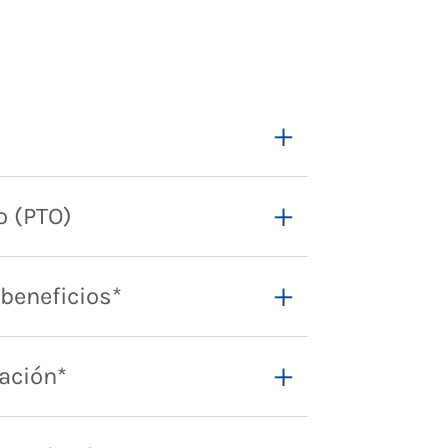
o (PTO)
 beneficios*
ación*