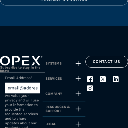
CONTACT US
SYSTEMS
Subscribe to stay in the
know
Email Address
*
SERVICES
COMPANY
We value your
privacy and will use
your information to
RESOURCES &
provide the
SUPPORT
requested services
and to share
updates about our
LEGAL
products and