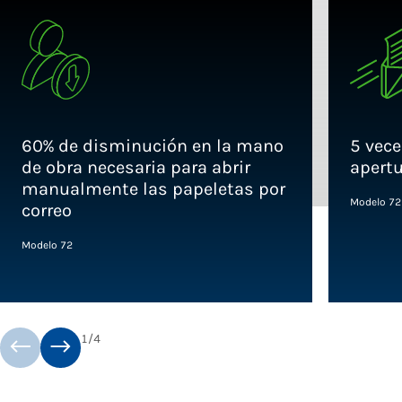
60% de disminución en la mano
5 vece
de obra necesaria para abrir
apert
manualmente las papeletas por
Modelo 72
correo
Modelo 72
1
/
4