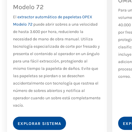
OMAT
Modelo 72
Para un
El
extractor automático de papeletas OPEX
volume
Modelo 72
puede abrir sobres a una velocidad
40.000 
de hasta 3.600 por hora, reduciendo la
por fre
necesidad de mano de obra manual. Utiliza
protegi
tecnología especializada de corte por fresado y
clasifi
presenta el contenido al operador en un ángulo
incluye
para una fácil extracción, protegiendo al
adicion
mismo tiempo la papeleta de daños. Evite que
procesa
las papeletas se pierdan o se desechen
correo.
accidentalmente con tecnología que rastrea el
número de sobres abiertos y notifica al
operador cuando un sobre está completamente
vacío.
EXPLORAR SISTEMA
EXP