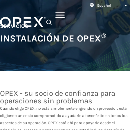
Español
SEARCH
SERVICIOS
®
INSTALACIÓN DE OPEX
OPEX - su socio de confianza para
operaciones sin problemas
Cuando elige OPEX, no está simplemente eligiendo un proveedor; está
eligiendo un socio comprometido a ayudarle a tener éxito en todos los
aspectos de su operación. OPEX está ahí para apoyarle desde el