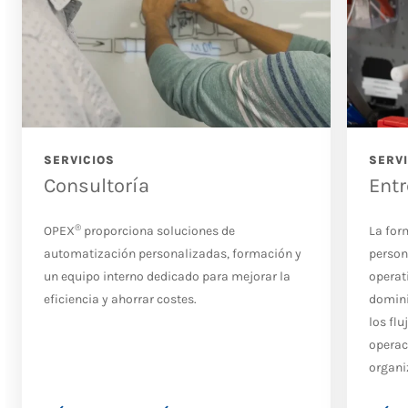
SERVICIOS
SERV
Consultoría
Ent
®
OPEX
proporciona soluciones de
La for
automatización personalizadas, formación y
person
un equipo interno dedicado para mejorar la
operat
eficiencia y ahorrar costes.
domini
los flu
operac
organi