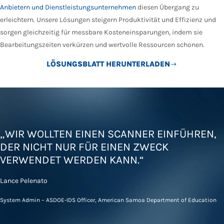
Anbietern und Dienstleistungsunternehmen
diesen Übergang zu
erleichtern. Unsere Lösungen steigern Produktivität und Effizienz und
sorgen gleichzeitig für messbare Kosteneinsparungen, indem sie
Bearbeitungszeiten verkürzen und wertvolle Ressourcen schonen.
LÖSUNGSBLATT HERUNTERLADEN
„WIR WOLLTEN EINEN SCANNER EINFÜHREN,
DER NICHT NUR FÜR EINEN ZWECK
VERWENDET WERDEN KANN.“
Lance Pelenato
System Admin – ASDOE-IDS Officer, American Samoa Department of Education