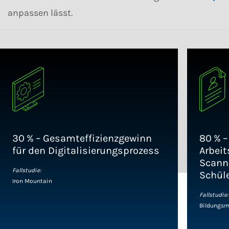
anpassen lässt.
30 % – Gesamteffizienzgewinn
80 % –
für den Digitalisierungsprozess
Arbei
Scann
Fallstudie:
Schül
Iron Mountain
Fallstudie:
Bildungsm