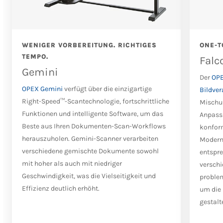
WENIGER VORBEREITUNG. RICHTIGES
ONE-T
TEMPO.
Falc
Gemini
Der
OPE
OPEX Gemini
verfügt über die einzigartige
Bildve
Right-Speed™-Scantechnologie, fortschrittliche
Mischun
Funktionen und intelligente Software, um das
Anpassu
Beste aus Ihren Dokumenten-Scan-Workflows
konform
herauszuholen. Gemini-Scanner verarbeiten
Modern 
verschiedene gemischte Dokumente sowohl
entspre
mit hoher als auch mit niedriger
versch
Geschwindigkeit, was die Vielseitigkeit und
problem
Effizienz deutlich erhöht.
um die
gestalt