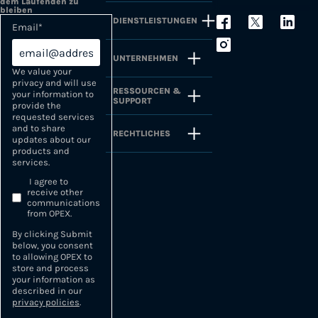
dem Laufenden zu
bleiben
DIENSTLEISTUNGEN
Email
*
UNTERNEHMEN
We value your
privacy and will use
RESSOURCEN &
your information to
SUPPORT
provide the
requested services
and to share
RECHTLICHES
updates about our
products and
services.
I agree to
receive other
communications
from OPEX.
By clicking Submit
below, you consent
to allowing OPEX to
store and process
your information as
described in our
privacy policies
.