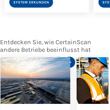
SYSTEM ERKUNDEN
SYS
Entdecken Sie, wie CertainScan
andere Betriebe beeinflusst hat
1
/
10