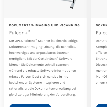
DOKUMENTEN-IMAGING UND -SCANNING
DOKUM
®
Falcon+
Falc
®
Der OPEX Falcon+
Scanner ist eine vielseitige
Der OP
Dokumenten-Imaging-Lösung, die schnelles,
Komplet
hochwertiges und anpassbares Scannen
effizie
®
ermöglicht. Mit der CertainScan
Software
Extrak
können Sie Dokumente schnell scannen,
Dieses 
während die robuste Software Informationen
mehrere
erfasst. Falcon lässt sich nahtlos in Ihre
Mail-Öf
bestehenden Systeme integrieren und
einem 
rationalisiert die Dokumentenverwaltung bei
gleichzeitiger Minimierung der Vorbereitung.