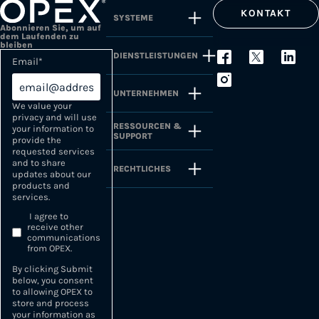
KONTAKT
SYSTEME
Abonnieren Sie, um auf
dem Laufenden zu
bleiben
DIENSTLEISTUNGEN
Email
*
UNTERNEHMEN
We value your
privacy and will use
RESSOURCEN &
your information to
SUPPORT
provide the
requested services
and to share
RECHTLICHES
updates about our
products and
services.
I agree to
receive other
communications
from OPEX.
By clicking Submit
below, you consent
to allowing OPEX to
store and process
your information as