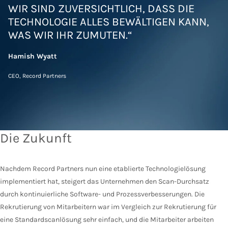
WIR SIND ZUVERSICHTLICH, DASS DIE
TECHNOLOGIE ALLES BEWÄLTIGEN KANN,
WAS WIR IHR ZUMUTEN.“
Hamish Wyatt
CEO, Record Partners
Die Zukunft
Nachdem Record Partners nun eine etablierte Technologielösung
implementiert hat, steigert das Unternehmen den Scan-Durchsatz
durch kontinuierliche Software- und Prozessverbesserungen. Die
Rekrutierung von Mitarbeitern war im Vergleich zur Rekrutierung für
eine Standardscanlösung sehr einfach, und die Mitarbeiter arbeiten