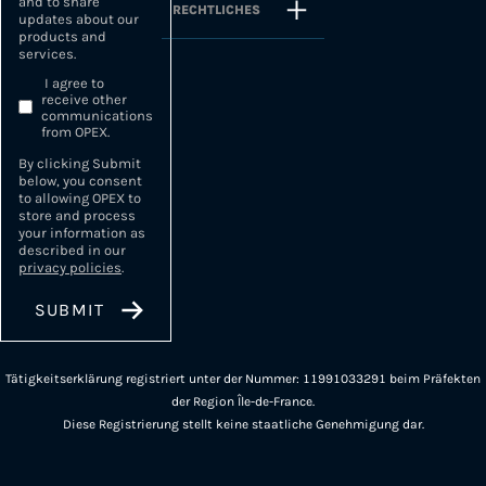
and to share
RECHTLICHES
updates about our
products and
services.
I agree to
receive other
communications
from OPEX.
By clicking Submit
below, you consent
to allowing OPEX to
store and process
your information as
described in our
privacy policies
.
Tätigkeitserklärung registriert unter der Nummer: 11991033291 beim Präfekten
der Region Île-de-France.
Diese Registrierung stellt keine staatliche Genehmigung dar.