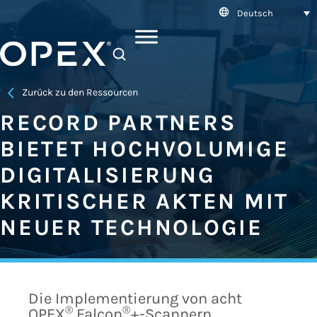
Deutsch
SEARCH
Zurück zu den Ressourcen
RECORD PARTNERS
BIETET HOCHVOLUMIGE
DIGITALISIERUNG
KRITISCHER AKTEN MIT
NEUER TECHNOLOGIE
Die Implementierung von acht
®
®
OPEX
Falcon
+-Scannern