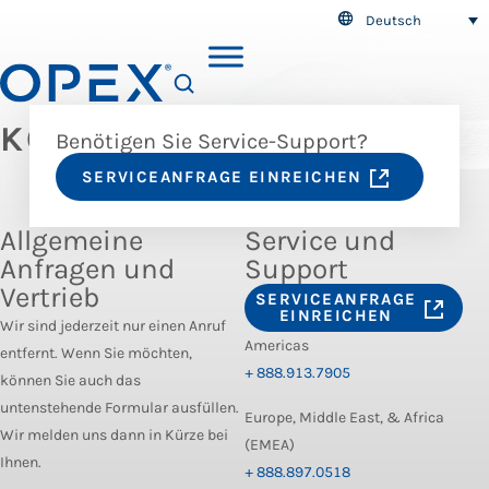
Deutsch
SEARCH
KONTAKT
Benötigen Sie Service-Support?
SERVICEANFRAGE EINREICHEN
Allgemeine
Service und
Anfragen und
Support
Vertrieb
SERVICEANFRAGE
EINREICHEN
Wir sind jederzeit nur einen Anruf
Americas
entfernt. Wenn Sie möchten,
+ 888.913.7905
können Sie auch das
untenstehende Formular ausfüllen.
Europe, Middle East, & Africa
Wir melden uns dann in Kürze bei
(EMEA)
Ihnen.
+ 888.897.0518