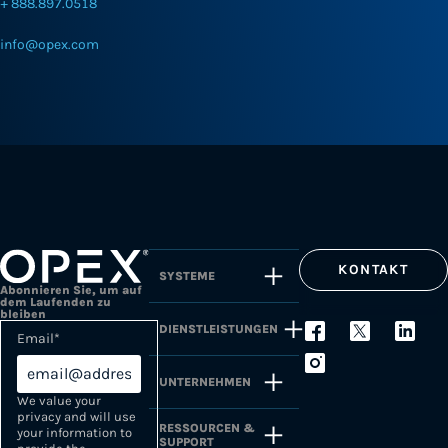
+ 888.897.0518
info@opex.com
KONTAKT
SYSTEME
Abonnieren Sie, um auf
dem Laufenden zu
bleiben
DIENSTLEISTUNGEN
Email
*
UNTERNEHMEN
We value your
privacy and will use
RESSOURCEN &
your information to
SUPPORT