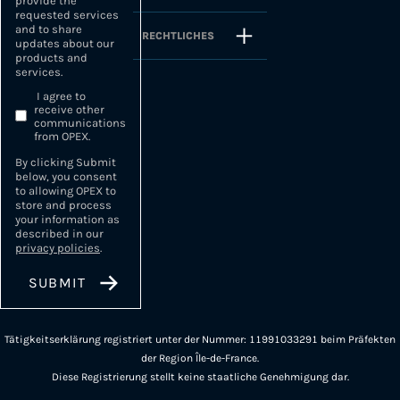
provide the
requested services
and to share
RECHTLICHES
updates about our
products and
services.
I agree to
receive other
communications
from OPEX.
By clicking Submit
below, you consent
to allowing OPEX to
store and process
your information as
described in our
privacy policies
.
Tätigkeitserklärung registriert unter der Nummer: 11991033291 beim Präfekten
der Region Île-de-France.
Diese Registrierung stellt keine staatliche Genehmigung dar.