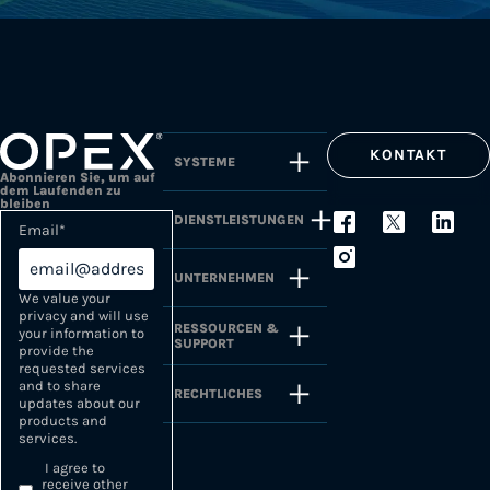
KONTAKT
SYSTEME
Abonnieren Sie, um auf
dem Laufenden zu
bleiben
DIENSTLEISTUNGEN
Email
*
UNTERNEHMEN
We value your
privacy and will use
RESSOURCEN &
your information to
SUPPORT
provide the
requested services
and to share
RECHTLICHES
updates about our
products and
services.
I agree to
receive other