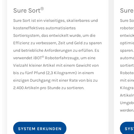
®
Sure Sort
Sure
Sure Sort ist ein vielseitiges, skalierbares und
Sure Sor
kosteneffektives automatisiertes
roboter
Sortiersystem, das entwickelt wurde, um die
entwick
Effizienz zu verbessern, Zeit und Geld zu sparen
optimie
und betriebliche Anforderungen zu erfüllen. Es
sparen.
®
verwendet iBOT
Roboterfahrzeuge, um eine
automat
Vielzahl kleiner Artikel mit einem Gewicht von
sortier
bis zu fünf Pfund (2,3 Kilogramm) in einem
Roboter
einzigen Durchgang mit einer Rate von bis zu
mit ein
2.400 Artikeln pro Stunde zu sortieren.
Kilogra
Artikel
Umgebu
werden
SYSTEM ERKUNDEN
SYS