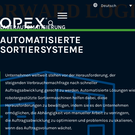
Deutsch
SEARCH
LAGERAUTOMATISIERUNG
AUTOMATISIERTE
SORTIERSYSTEME
Unternehmen weltweit stehen vor der Herausforderung, der
steigenden Verbrauchernachfrage nach schneller
Auftragsabwicklung gerecht zu werden. Automatisierte Lösungen wie
robotergestützte Sortiermaschinen helfen dabei, diese
Herausforderungen zu bewältigen, indem sie es den Unternehmen
ermöglichen, die Abhängigkeit von manueller Arbeit zu verringern,
die Auftragsabwicklung zu optimieren und problemlos zu skalieren,
wenn das Auftragsvolumen wächst.