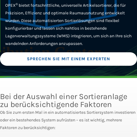
®
OPEX
bietet fortschrittliche, universelle Artikelsortierer, die für
Präzision, Effizienz und optimale Raumausnutzung entwickelt
wurden. Diese automatisierten Sortierlösungen sind flexibel
konfigurierbar und lassen sich nahtlos in bestehende
Lagerverwaltungssysteme (WMS) integrieren, um sich an Ihre sich
wandelnden Anforderungen anzupassen.
SPRECHEN SIE MIT EINEM EXPERTEN
Bei der Auswahl einer Sortieranlage
zu berücksichtigende Faktoren
Ob Sie zum ersten Mal in ein automatisiertes Sortiersystem investieren
oder ein bestehendes System aufrüsten – es ist wichtig, mehrere
Faktoren zu berücksichtigen: