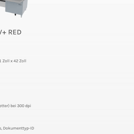
V+ RED
1 Zoll x 42 Zoll
tter) bei 300 dpi
s, Dokumenttyp-ID