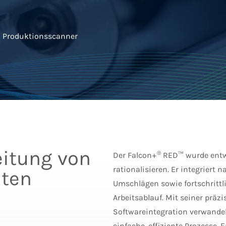
d Produktionsscanner
eitung von
®
Der Falcon+
RED™ wurde entw
rationalisieren. Er integriert 
ten
Umschlägen sowie fortschrittl
Arbeitsablauf. Mit seiner prä
Softwareintegration verwande
einfache, effiziente Prozesse.