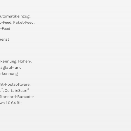
utomatikeinzug,
p-Feed, Paket-Feed,
-Feed
renzt
kennung, Höhen-,
räglauf- und
rkennung
it-Hostsoftware,
™
®
t
, CertainScan
Standard-Barcode-
ws 10 64 Bit