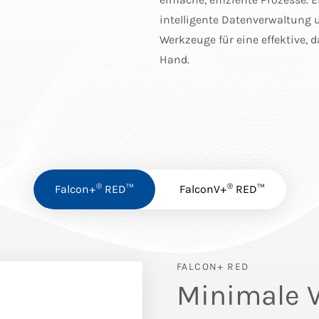
intelligente Datenverwaltung
Werkzeuge für eine effektive,
Hand.
®
®
Falcon+
RED™
FalconV+
RED™
FALCON+ RED
Minimale V