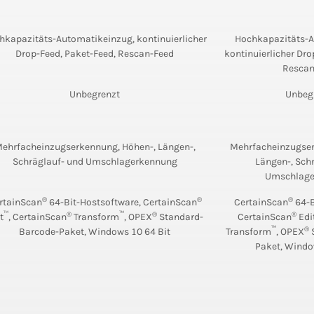
hkapazitäts-Automatikeinzug, kontinuierlicher
Hochkapazitäts-A
Drop-Feed, Paket-Feed, Rescan-Feed
kontinuierlicher Dro
Rescan
Unbegrenzt
Unbeg
ehrfacheinzugserkennung, Höhen-, Längen-,
Mehrfacheinzugser
Schräglauf- und Umschlagerkennung
Längen-, Sch
Umschlage
®
®
®
rtainScan
64-Bit-Hostsoftware, CertainScan
CertainScan
64-B
™
®
™
®
®
t
, CertainScan
Transform
, OPEX
Standard-
CertainScan
Edi
™
®
Barcode-Paket, Windows 10 64 Bit
Transform
, OPEX
Paket, Windo