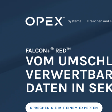
Systeme
Branchen und 
®
FALCON+
RED™
VOM UMSCHL
VERWERTBA
DATEN IN S
SPRECHEN SIE MIT EINEM EXPERTEN