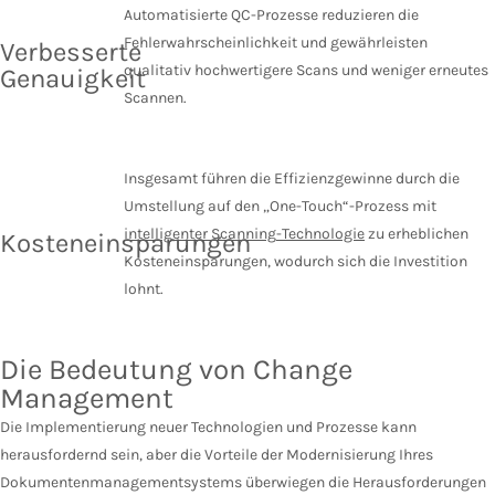
Automatisierte QC-Prozesse reduzieren die
Fehlerwahrscheinlichkeit und gewährleisten
Verbesserte
qualitativ hochwertigere Scans und weniger erneutes
Genauigkeit
Scannen.
Insgesamt führen die Effizienzgewinne durch die
Umstellung auf
den
„One-Touch“-Prozess
mit
intelligenter Scanning
-Technologie
zu
erheblichen
Kosteneinsparungen
Kosteneinsparungen, wodurch sich die Investition
lohnt.
Die Bedeutung von Change
Management
Die Implementierung neuer Technologien und Prozesse kann
herausfordernd sein, aber die Vorteile der Modernisierung Ihres
Dokumentenmanagementsystems überwiegen die Herausforderungen