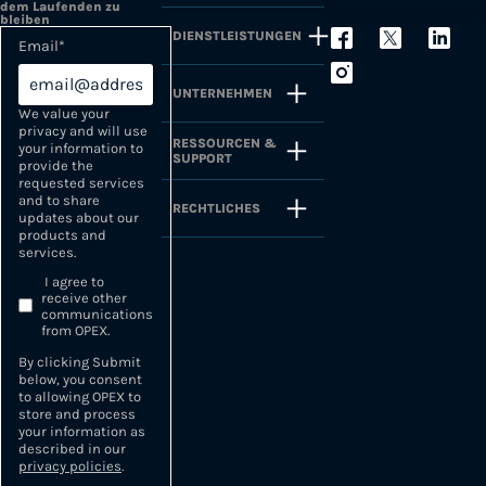
dem Laufenden zu
bleiben
DIENSTLEISTUNGEN
Email
*
UNTERNEHMEN
We value your
privacy and will use
RESSOURCEN &
your information to
SUPPORT
provide the
requested services
and to share
RECHTLICHES
updates about our
products and
services.
I agree to
receive other
communications
from OPEX.
By clicking Submit
below, you consent
to allowing OPEX to
store and process
your information as
described in our
privacy policies
.