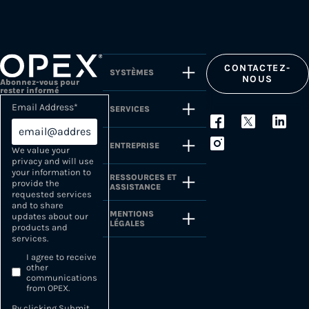
CONTACTEZ-
SYSTÈMES
NOUS
Abonnez-vous pour
rester informé
Email Address
*
SERVICES
ENTREPRISE
We value your
privacy and will use
your information to
RESSOURCES ET
provide the
ASSISTANCE
requested services
and to share
MENTIONS
updates about our
LÉGALES
products and
services.
I agree to receive
other
communications
from OPEX.
By clicking Submit