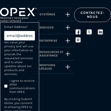
CONTACTEZ-
SYSTÈMES
NOUS
Abonnez-vous pour
rester informé
Email Address
*
SERVICES
ENTREPRISE
We value your
privacy and will use
your information to
RESSOURCES ET
provide the
ASSISTANCE
requested services
and to share
MENTIONS
updates about our
LÉGALES
products and
services.
I agree to receive
other
communications
from OPEX.
By clicking Submit
below, you consent
to allowing OPEX to
store and process