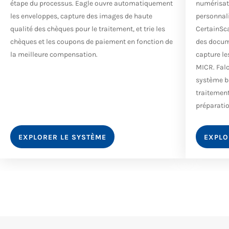
étape du processus. Eagle ouvre automatiquement
numérisati
les enveloppes, capture des images de haute
personnali
qualité des chèques pour le traitement, et trie les
CertainSc
chèques et les coupons de paiement en fonction de
des docume
la meilleure compensation.
capture le
MICR. Falc
système ba
traitement
préparatio
EXPLORER LE SYSTÈME
EXPLO