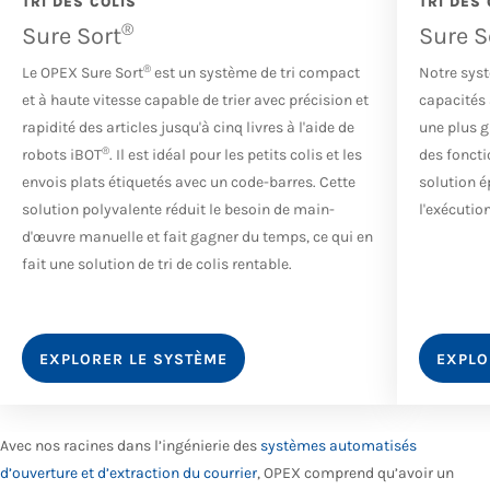
TRI DES COLIS
TRI DES 
®
Sure Sort
Sure S
®
Le OPEX Sure Sort
est un système de tri compact
Notre syst
et à haute vitesse capable de trier avec précision et
capacités 
rapidité des articles jusqu'à cinq livres à l'aide de
une plus g
®
robots iBOT
. Il est idéal pour les petits colis et les
des foncti
envois plats étiquetés avec un code-barres. Cette
solution é
solution polyvalente réduit le besoin de main-
l'exécuti
d'œuvre manuelle et fait gagner du temps, ce qui en
fait une solution de tri de colis rentable.
EXPLORER LE SYSTÈME
EXPLO
Avec nos racines dans l’ingénierie des
systèmes automatisés
d’ouverture et d’extraction du courrier
, OPEX comprend qu’avoir un