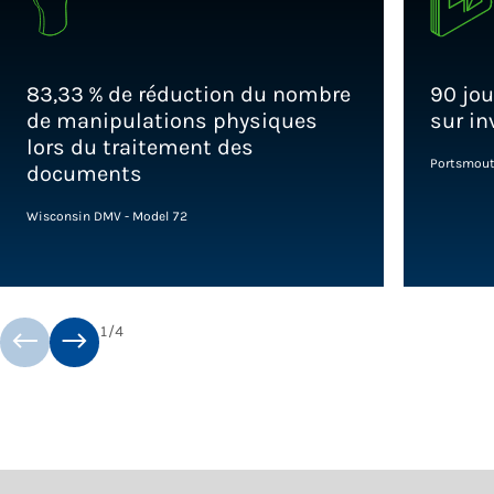
83,33 % de réduction du nombre
90 jou
de manipulations physiques
sur i
lors du traitement des
Portsmout
documents
Wisconsin DMV - Model 72
1
/
4