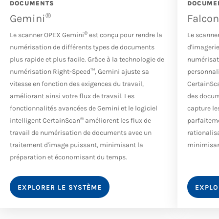
DOCUMENTS
DOCUME
®
Gemini
Falco
®
Le scanner OPEX Gemini
est conçu pour rendre la
Le scanne
numérisation de différents types de documents
d'imagerie
plus rapide et plus facile. Grâce à la technologie de
numérisati
numérisation Right-Speed™, Gemini ajuste sa
personnali
vitesse en fonction des exigences du travail,
CertainSc
améliorant ainsi votre flux de travail. Les
des docume
fonctionnalités avancées de Gemini et le logiciel
capture le
®
intelligent CertainScan
améliorent les flux de
parfaiteme
travail de numérisation de documents avec un
rationalis
traitement d'image puissant, minimisant la
minimisant
préparation et économisant du temps.
EXPLORER LE SYSTÈME
EXPLO