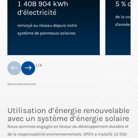
1 408 904 kWh
5 % ou
d’électricité
de la conso
d'année en 
renvoyé au réseau depuis notre
système de panneaux solaires
1
/
4
Source: Naviant.com
Utilisation d’énergie renouvelable
avec un système d’énergie solaire
Nous sommes engagés en faveur du développement durable et
de la responsabilité environnementale. OPEX a installé 12 350