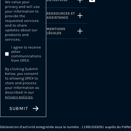
ENTREPRISE
We value your
privacy and will use
your information to
RESSOURCES ET
provide the
ASSISTANCE
requested services
and to share
MENTIONS
updates about our
LÉGALES
products and
services.
I agree to receive
other
communications
from OPEX.
By clicking Submit
below, you consent
to allowing OPEX to
store and process
your information as
described in our
privacy policies
.
Déclaration d’activité enregistrée sous le numéro : 11991033291 auprès du Préfet