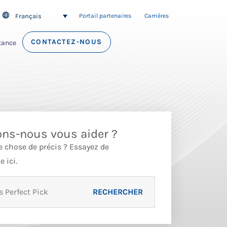
Français
SEARCH
Portail partenaires
Carrières
CONTACTEZ-NOUS
tance
s-nous vous aider ?
 chose de précis ? Essayez de
 ici.
RECHERCHER