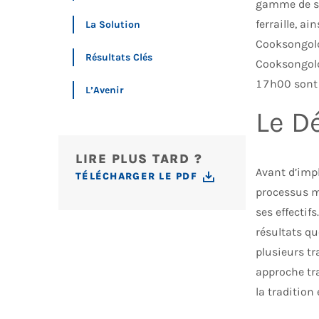
gamme de ser
ferraille, a
La Solution
Cooksongold
Résultats Clés
Cooksongold
17h00 sont 
L’Avenir
Le Dé
LIRE PLUS TARD ?
Avant d’imp
TÉLÉCHARGER LE PDF
processus m
ses effecti
résultats q
plusieurs tr
approche tra
la tradition