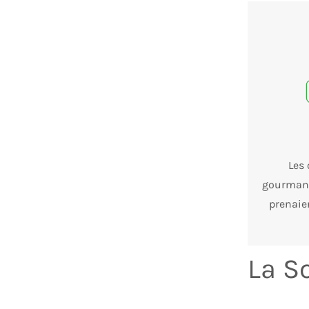
Les 
gourmand
prenaie
La S