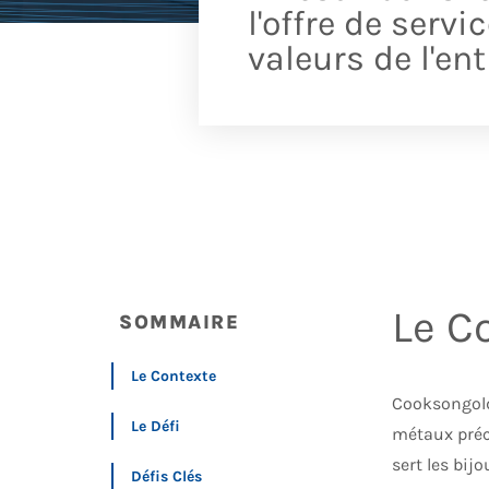
l'offre de serv
valeurs de l'en
Le C
SOMMAIRE
Le Contexte
Cooksongold
Le Défi
métaux préci
sert les bij
Défis Clés