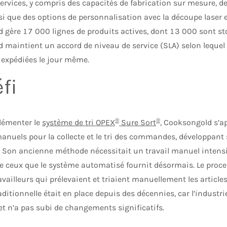
vices, y compris des capacités de fabrication sur mesure, de
insi que des options de personnalisation avec la découpe laser 
 gère 17 000 lignes de produits actives, dont 13 000 sont s
 maintient un accord de niveau de service (SLA) selon lequ
expédiées le jour même.
fi
®
®
lémenter le
système de tri OPEX
Sure Sort
, Cooksongold s’a
anuels pour la collecte et le tri des commandes, développan
fs. Son ancienne méthode nécessitait un travail manuel intens
ue ceux que le système automatisé fournit désormais. Le pro
availleurs qui prélevaient et triaient manuellement les articl
ditionnelle était en place depuis des décennies, car l’industri
 et n’a pas subi de changements significatifs.