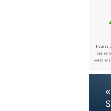
Heures 
par sem
personnel
«
S