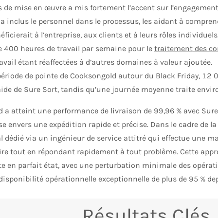
s de mise en œuvre a mis fortement l’accent sur l’engagement 
n a inclus le personnel dans le processus, les aidant à comp
ficierait à l’entreprise, aux clients et à leurs rôles individue
 400 heures de travail par semaine pour le
traitement des 
avail étant réaffectées à d’autres domaines à valeur ajoutée.
ériode de pointe de Cooksongold autour du Black Friday, 12 0
’aide de Sure Sort, tandis qu’une journée moyenne traite envir
 a atteint une performance de livraison de 99,96 % avec Sur
ise envers une expédition rapide et précise. Dans le cadre de l
l dédié via un ingénieur de service attitré qui effectue une 
e tout en répondant rapidement à tout problème. Cette appro
e en parfait état, avec une perturbation minimale des opérat
disponibilité opérationnelle exceptionnelle de plus de 95 % de
Résultats Clés