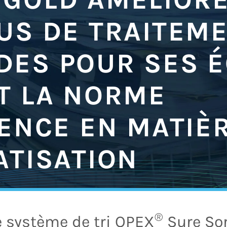
US DE TRAITEM
ES POUR SES É
T LA NORME
ENCE EN MATIÈ
ATISATION
®
e système de tri OPEX
Sure So