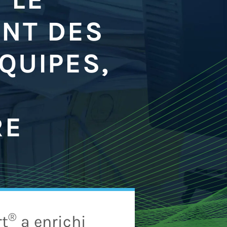
ENT DES
QUIPES,
RE
®
rt
a enrichi