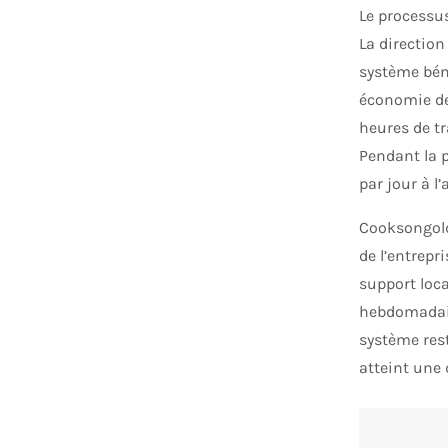
Le processu
La directio
système béné
économie de
heures de tr
Pendant la p
par jour à l
Cooksongold
de l’entrepr
support loca
hebdomadair
système rest
atteint une 