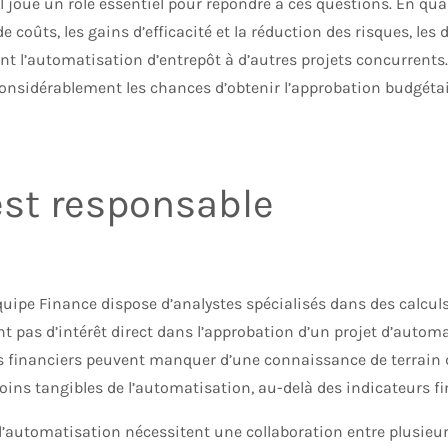
I joue un rôle essentiel pour répondre à ces questions. En quan
 coûts, les gains d’efficacité et la réduction des risques, le
t l’automatisation d’entrepôt à d’autres projets concurrents
sidérablement les chances d’obtenir l’approbation budgétaire 
est responsable
NSE COURTE :
Les opérations doivent prendre la t
quipe Finance dispose d’analystes spécialisés dans des calculs
 pas d’intérêt direct dans l’approbation d’un projet d’automa
es financiers peuvent manquer d’une connaissance de terrain d
ins tangibles de l’automatisation, au-delà des indicateurs f
d’automatisation nécessitent une collaboration entre plusieurs