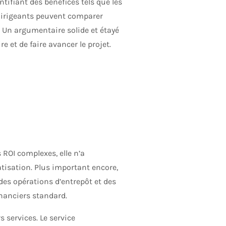
tifiant des bénéfices tels que les
s dirigeants peuvent comparer
. Un argumentaire solide et étayé
et de faire avancer le projet.
ête du calcul du ROI.
 ROI complexes, elle n’a
tisation. Plus important encore,
es opérations d’entrepôt et des
inanciers standard.
 services. Le service