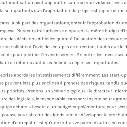
 l’automatisation peut apparaître comme une évidence, avec d
s si importants que l’approbation du projet est rapide et inco
ans la plupart des organisations, obtenir l’approbation d’un
mplexe. Plusieurs initiatives se disputent le même budget d’i
dre des décisions difficiles quant à l’allocation des ressources
tion sollicitent l’avis des équipes de direction, tandis que le 
solide pour justifier l’investissement. En outre, les investiss
claire de retour avant de valider des dépenses importantes.
eprise aborde les investissements différemment. Les start-up
ue peuvent être plus enclines à prendre des risques, tandis que
urs priorités. Prenons un scénario typique : le directeur info
re des logiciels, le responsable transport insiste pour agrandi
équipe achats a besoin d’un budget supplémentaire pour sécuri
pousse pour obtenir des fonds afin de développer le prochain
tion d’entrepôt n’est qu’une initiative parmi d’autres en con