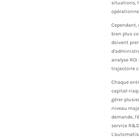
situations,
opérationnel
Cependant, d
bien plus co
doivent pren
d’administra
analyse ROI 
trajectoire 
Chaque entr
capital-risq
gérer plusie
niveau majeu
demande, l’
service R&D 
L’automatisa