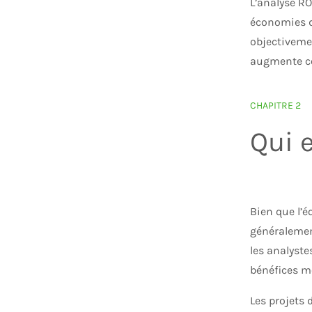
L’analyse RO
économies de
objectivemen
augmente con
CHAPITRE 2
Qui 
RÉPO
Bien que l’é
généralement
les analyst
bénéfices mo
Les projets 