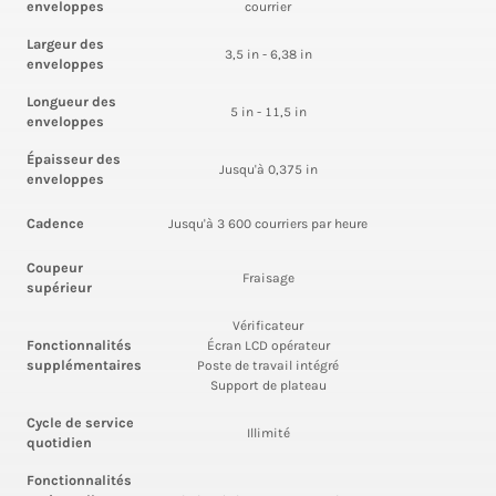
enveloppes
courrier
Largeur des
3,5 in - 6,38 in
enveloppes
Longueur des
5 in - 11,5 in
enveloppes
Épaisseur des
Jusqu'à 0,375 in
enveloppes
Cadence
Jusqu'à 3 600 courriers par heure
Coupeur
Fraisage
supérieur
Vérificateur
Fonctionnalités
Écran LCD opérateur
supplémentaires
Poste de travail intégré
Support de plateau
Cycle de service
Illimité
quotidien
Fonctionnalités