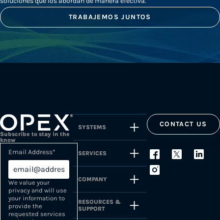
soluciones que los abordan de manera efectiva.
TRABAJEMOS JUNTOS
CONTACT US
SYSTEMS
Subscribe to stay in the
know
Email Address
*
SERVICES
COMPANY
We value your
privacy and will use
your information to
RESOURCES &
provide the
SUPPORT
requested services