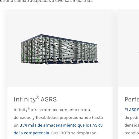
de alta calidad adaptadas a diversas industrias.
®
Infinity
ASRS
Perf
®
Infinity
ofrece almacenamiento de alta
El ASRS
densidad y flexibilidad, proporcionando hasta
de pedi
un
35% más de almacenamiento que los ASRS
densida
de la competencia
. Sus iBOTs se desplazan
tecnolo