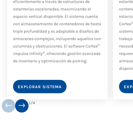
eficientemente a través de estructuras de
estante
estanterías escalonadas, maximizando el
contene
espacio vertical disponible. El sistema cuenta
estacio
con almacenamiento de contenedores de hasta
Cortex
triple profundidad y es adaptable a diseños de
sistema
almacenes complejos, incluyendo aquellos con
trabajo
®
columnas y obstrucciones. El software Cortex
necesid
®
impulsa Infinity
, ofreciendo gestión avanzada
requie
de inventario y optimización de picking.
almacen
dispon
EXPLORAR SISTEMA
EXP
1
/
4