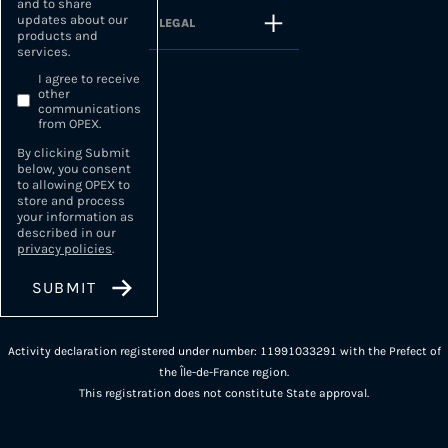
and to share
updates about our
LEGAL
products and
services.
I agree to receive
other
communications
from OPEX.
By clicking Submit
below, you consent
to allowing OPEX to
store and process
your information as
described in our
privacy policies
.
Activity declaration registered under number: 11991033291 with the Prefect of
the Île-de-France region.
This registration does not constitute State approval.