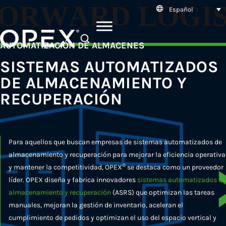
Español
SEARCH
AUTOMATIZACIÓN DE ALMACENES
SISTEMAS AUTOMATIZADOS
DE ALMACENAMIENTO Y
RECUPERACIÓN
Para aquellos que buscan empresas de sistemas automatizados de
almacenamiento y recuperación para mejorar la eficiencia operativa
®
y mantener la competitividad, OPEX
se destaca como un proveedor
líder. OPEX diseña y fabrica innovadores
sistemas automatizados de
almacenamiento y recuperación
(ASRS) que optimizan las tareas
manuales, mejoran la gestión de inventario, aceleran el
cumplimiento de pedidos y optimizan el uso del espacio vertical y