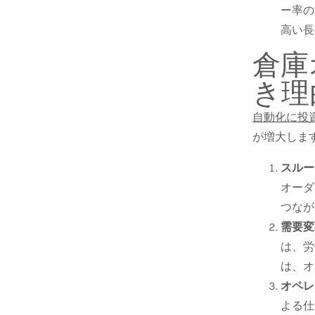
ー率の
高い長
倉庫
き理
自動化に投
が増大しま
スルー
オーダ
つなが
需要変
は、労
は、オ
オペレ
よる仕