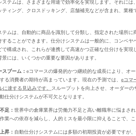
システムは、さまざまな用途で効率化を実現します。それには
ッティング、クロスドッキング、店舗補充などが含まれ、業種
。
ステムは、自動的に商品を識別して分類し、指定された場所に
けすることができます。仕分けシステムは一般的に、コンベヤ
どで構成され、これらが連携して高速かつ正確な仕分けを実現
背景には、いくつかの重要な要因があります。
ースブーム：
eコマースの爆発的かつ継続的な成長により、オ
する消費者の期待が高まっています。現在の予測では、
eコマ
ルに達する見込みです。
スループットを向上させ、オーダーの
動仕分けシステムが不可欠となります。
不足：
世界中の倉庫業界は労働力不足と高い離職率に悩まされ
作業への依存を減らし、人的ミスを最小限に抑えることで、こ
上昇：
自動仕分けシステムには多額の初期投資が必要ですが、