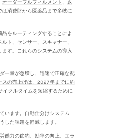
、
オーダーフルフィルメント
、
返
では
消費財
から
医薬品
まで多岐に
商品をルーティングすることによ
ベルト、センサー、スキャナー、
します。これらのシステムの導入
ーダー量が急増し、迅速で正確な配
ースの売上げは、2027年までに約
サイクルタイムを短縮するために
ています。自動仕分けシステム
うした課題を軽減します。
労働力の節約、効率の向上、エラ