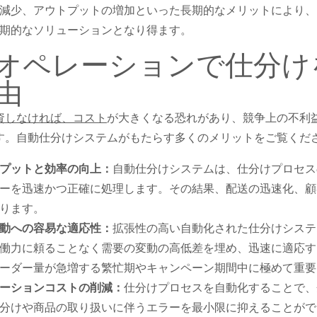
減少、アウトプットの増加といった長期的なメリットにより、
期的なソリューションとなり得ます。
オペレーションで仕分け
由
資しなければ、コスト
が大きくなる恐れがあり、競争上の不利
す。自動仕分けシステムがもたらす多くのメリットをご覧くだ
プットと効率の向上：
自動仕分けシステムは、仕分けプロセス
ーを迅速かつ正確に処理します。その結果、配送の迅速化、顧
ります。
動への容易な適応性：
拡張性の高い自動化された仕分けシステ
働力に頼ることなく需要の変動の高低差を埋め、迅速に適応す
ーダー量が急増する繁忙期やキャンペーン期間中に極めて重要
ーションコストの削減：
仕分けプロセスを自動化することで、
分けや商品の取り扱いに伴うエラーを最小限に抑えることがで