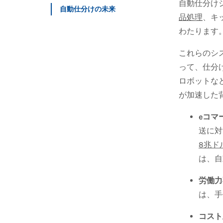
自動仕分け
自動仕分けの未来
品処理
、キ
わたります
これらのシ
って、仕分
ロボットな
が加速した
eコマ
送に対
8兆ド
は、自
労働力
は、手
コスト