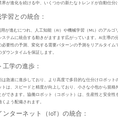
業界が進化を続ける中、いくつかの新たなトレンドが自動仕分
械学習との統合：
の利用が進むにつれ、人工知能（AI）や機械学習（ML）のアル
システムに統合する動きがますます広がっています。AI主導の
の必要性の予測、変化する需要パターンの予測をリアルタイム
のダウンタイムを保証します。
ト工学の進歩：
術は急速に進歩しており、より高度で多目的な仕分けロボット
ットは、スピードと精度が向上しており、小さな小包から規格
とができます。協働ロボット（
コボット
）は、生産性と安全性
働くよう配備されます。
インターネット（IoT）の統合：