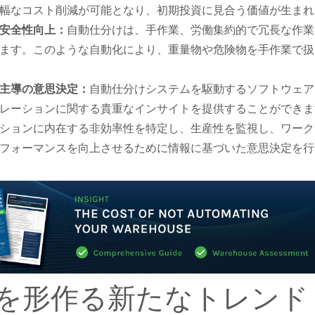
幅なコスト削減が可能となり、初期投資に見合う価値が生まれ
安全性向上：
自動仕分けは、手作業、労働集約的で冗長な作業
ます。このような自動化により、重量物や危険物を手作業で扱
主導の意思決定：
自動仕分けシステムを駆動するソフトウェア
レーションに関する貴重なインサイトを提供することができま
ションに内在する非効率性を特定し、生産性を監視し、ワーク
フォーマンスを向上させるために情報に基づいた意思決定を行
を形作る新たなトレンド