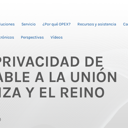
oluciones
Servicio
¿Por qué OPEX?
Recursos y asistencia
Ca
trónicos
Perspectivas
Vídeos
PRIVACIDAD DE
ABLE A LA UNIÓN
ZA Y EL REINO
)