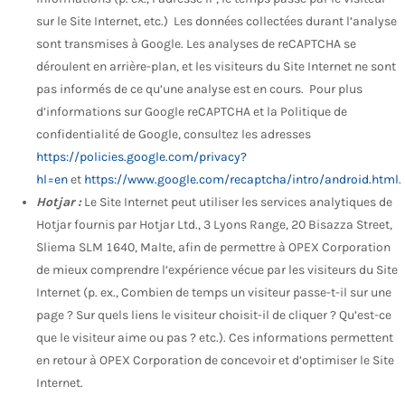
sur le Site Internet, etc.) Les données collectées durant l’analyse
sont transmises à Google. Les analyses de reCAPTCHA se
déroulent en arrière-plan, et les visiteurs du Site Internet ne sont
pas informés de ce qu’une analyse est en cours. Pour plus
d’informations sur Google reCAPTCHA et la Politique de
confidentialité de Google, consultez les adresses
https://policies.google.com/privacy?
hl=en
et
https://www.google.com/recaptcha/intro/android.html
.
Hotjar :
Le Site Internet peut utiliser les services analytiques de
Hotjar fournis par Hotjar Ltd., 3 Lyons Range, 20 Bisazza Street,
Sliema SLM 1640, Malte, afin de permettre à OPEX Corporation
de mieux comprendre l’expérience vécue par les visiteurs du Site
Internet (p. ex., Combien de temps un visiteur passe-t-il sur une
page ? Sur quels liens le visiteur choisit-il de cliquer ? Qu’est-ce
que le visiteur aime ou pas ? etc.). Ces informations permettent
en retour à OPEX Corporation de concevoir et d’optimiser le Site
Internet.