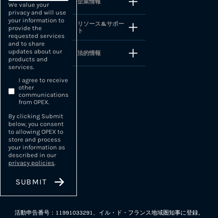
企業情報
We value your
privacy and will use
your information to
リソース&サポー
provide the
ト
requested services
and to share
updates about our
法的情報
products and
services.
I agree to receive
other
communications
from OPEX.
By clicking Submit
below, you consent
to allowing OPEX to
store and process
your information as
described in our
privacy policies
.
活動申告番号：11991033291、イル・ド・フランス地域圏知事に登録。