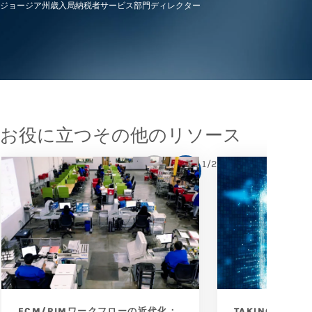
ジョージア州歳入局納税者サービス部門ディレクター
お役に立つその他のリソース
1
/
2
ECM/RIMワークフローの近代化：
TAKING THE R