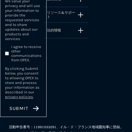
We value your
privacy and will use
your information to
リソース&サポー
provide the
ト
requested services
and to share
updates about our
法的情報
products and
services.
I agree to receive
other
communications
from OPEX.
By clicking Submit
below, you consent
to allowing OPEX to
store and process
your information as
described in our
privacy policies
.
活動申告番号：11991033291、イル・ド・フランス地域圏知事に登録。