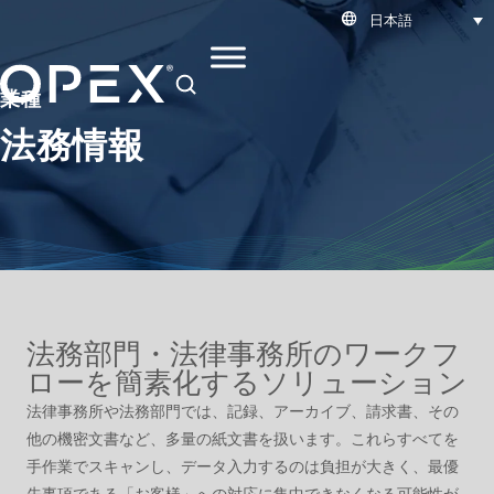
日本語
SEARCH
業種
法務情報
法務部門・法律事務所のワークフ
ローを簡素化するソリューション
法律事務所や法務部門では、記録、アーカイブ、請求書、その
他の機密文書など、多量の紙文書を扱います。これらすべてを
手作業でスキャンし、データ入力するのは負担が大きく、最優