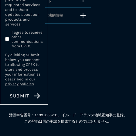
ト
requested services
and to share
updates about our
法的情報
products and
services.
I agree to receive
other
communications
from OPEX.
By clicking Submit
below, you consent
to allowing OPEX to
store and process
your information as
described in our
privacy policies
.
活動申告番号：11991033291、イル・ド・フランス地域圏知事に登録。
この登録は国の承認を構成するものではありません。