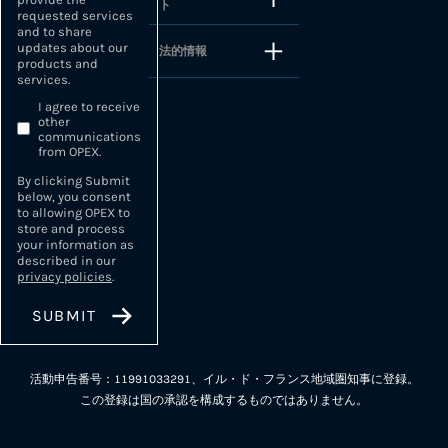
ト
requested services
and to share
updates about our
法的情報
products and
services.
I agree to receive
other
communications
from OPEX.
By clicking Submit
below, you consent
to allowing OPEX to
store and process
your information as
described in our
privacy policies
.
活動申告番号：11991033291、イル・ド・フランス地域圏知事に登録。
この登録は国の承認を構成するものではありません。