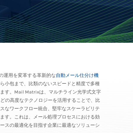
の運用を変革する革新的な
自動メール仕分け機
ら小包まで、比類のないスピードと精度で多種
。Mail Matrixは、マルチライン光学式文字
両などの高度なテクノロジーを活用することで、比
スなワークフロー統合、堅牢なスケーラビリテ
ます。これは、メール処理プロセスにおける効
ースの最適化を目指す企業に最適なソリューシ