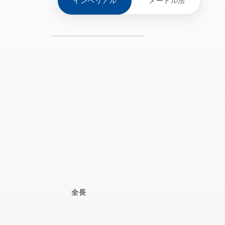
インペリアル
メートル法
全長