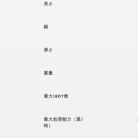
長さ
幅
厚さ
重量
最大IBOT数
最大処理能力（通/
時）