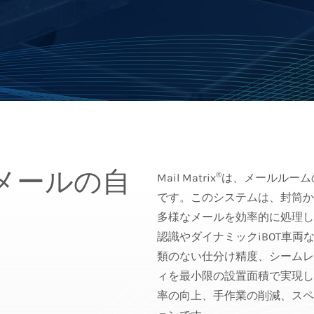
よるメールの自
®
Mail Matrix
は、メールルーム
です。このシステムは、封筒か
多様なメールを効率的に処理します
認識やダイナミックiBOT車
類のない仕分け精度、シームレ
ィを最小限の設置面積で実現し
率の向上、手作業の削減、スペ