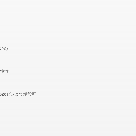
DRS)
学文字
20ビンまで増設可