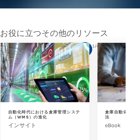
お役に立つその他のリソース
1
/
4
自動化時代における倉庫管理システ
倉庫自動化の真の
ム（WMS）の進化
法
インサイト
eBook