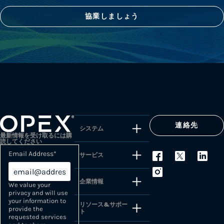
協業しましょう
連絡先
システム
最新情報を受け取るには購
読してください
Email Address
*
サービス
企業情報
We value your
privacy and will use
your information to
リソース&サポー
provide the
ト
requested services