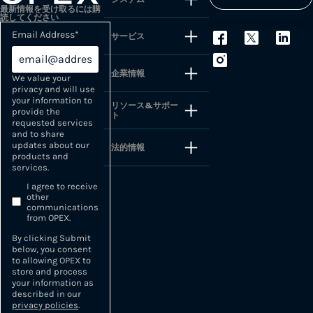
最新情報を受け取るには購
読してください
Email Address
*
サービス
企業情報
We value your
privacy and will use
your information to
リソース&サポー
provide the
ト
requested services
and to share
updates about our
法的情報
products and
services.
I agree to receive
other
communications
from OPEX.
By clicking Submit
below, you consent
to allowing OPEX to
store and process
your information as
described in our
privacy policies
.