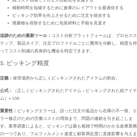
高コスト領域でプロセス自動化を実施する
移動時間を短縮するために倉庫のレイアウトを最適化する
ピッキング効率を向上させるために注文を統合する
廃棄物を排除するために包装材料と手順を見直す
追跡のための最新ツール：
コスト分析プラットフォームは、プロセスス
テップ、製品タイプ、注文プロファイルごとに費用を分解し、精度を持
ってコスト削減の具体的な機会を特定できます。
5. ピッキング精度
定義：
保管場所から正しくピッキングされたアイテムの割合。
公式：
（正しくピッキングされたアイテム ÷ ピッキングされた総アイテ
ム）× 100
重要性：
ピッキングエラーは、誤った注文や返品から在庫の不一致、エ
ラー修正のための労働コストの増加まで、問題の連鎖を引き起こしま
す。業界調査によると、ピッキングは最も複雑で時間のかかる倉庫業務
の一つであり、フルフィルメント速度と顧客満足度に直接影響を与えま