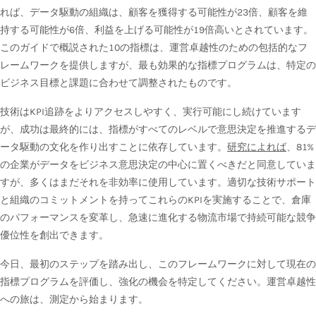
れば、データ駆動の組織は、顧客を獲得する可能性が23倍、顧客を維
持する可能性が6倍、利益を上げる可能性が19倍高いとされています。
このガイドで概説された10の指標は、運営卓越性のための包括的なフ
レームワークを提供しますが、最も効果的な指標プログラムは、特定の
ビジネス目標と課題に合わせて調整されたものです。
技術はKPI追跡をよりアクセスしやすく、実行可能にし続けています
が、成功は最終的には、指標がすべてのレベルで意思決定を推進するデ
ータ駆動の文化を作り出すことに依存しています。
研究によれば
、81%
の企業がデータをビジネス意思決定の中心に置くべきだと同意していま
すが、多くはまだそれを非効率に使用しています。適切な技術サポート
と組織のコミットメントを持ってこれらのKPIを実施することで、倉庫
のパフォーマンスを変革し、急速に進化する物流市場で持続可能な競争
優位性を創出できます。
今日、最初のステップを踏み出し、このフレームワークに対して現在の
指標プログラムを評価し、強化の機会を特定してください。運営卓越性
への旅は、測定から始まります。