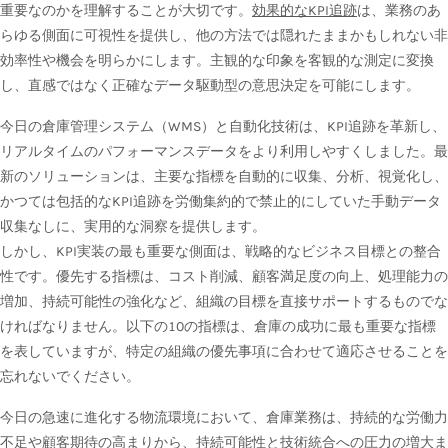
重要なのかを理解することが大切です。
効果的なKPI追跡
は、業務のあ
らゆる側面に可視性を提供し、他の方法では隠れたままかもしれない非
効率性や機会を明らかにします。主観的な印象を客観的な測定に変換
し、直感ではなく正確なデータ駆動型の意思決定を可能にします。
今日の倉庫管理システム（WMS）と自動化技術は、KPI追跡を革新し、
リアルタイムのパフォーマンスデータをより利用しやすくしました。最
新のソリューションは、主要な指標を自動的に収集、分析、視覚化し、
かつては包括的なKPI追跡を労働集約的で禁止的にしていた手動データ
収集なしに、実用的な洞察を提供します。
しかし、KPI実装の最も重要な側面は、戦略的なビジネス目標との整合
性です。優先する指標は、コスト削減、顧客満足度の向上、処理能力の
増加、持続可能性の強化など、組織の目標を直接サポートするものでな
ければなりません。以下の10の指標は、倉庫の成功に最も重要な指標
を表していますが、特定の組織の優先事項に合わせて適応させることを
忘れないでください。
今日の急速に進化する物流環境において、倉庫業務は、持続的な労働力
不足や顧客期待の高まりから、持続可能性と技術統合への圧力の増大ま