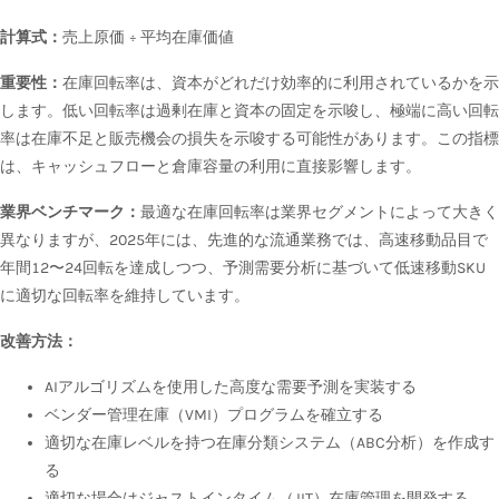
計算式：
売上原価 ÷ 平均在庫価値
重要性：
在庫回転率は、資本がどれだけ効率的に利用されているかを示
します。低い回転率は過剰在庫と資本の固定を示唆し、極端に高い回転
率は在庫不足と販売機会の損失を示唆する可能性があります。この指標
は、キャッシュフローと倉庫容量の利用に直接影響します。
業界ベンチマーク：
最適な在庫回転率は業界セグメントによって大きく
異なりますが、2025年には、先進的な流通業務では、高速移動品目で
年間12〜24回転を達成しつつ、予測需要分析に基づいて低速移動SKU
に適切な回転率を維持しています。
改善方法：
AIアルゴリズムを使用した高度な需要予測を実装する
ベンダー管理在庫（VMI）プログラムを確立する
適切な在庫レベルを持つ在庫分類システム（ABC分析）を作成す
る
適切な場合は
ジャストインタイム（JIT）
在庫管理を開発する