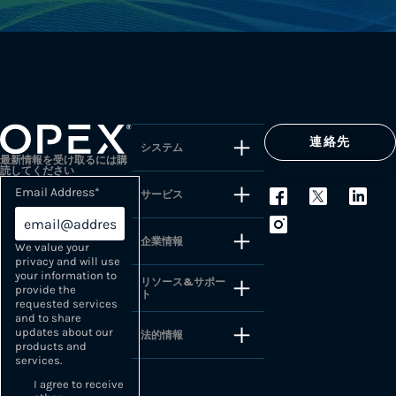
連絡先
システム
最新情報を受け取るには購
読してください
Email Address
*
サービス
企業情報
We value your
privacy and will use
your information to
リソース&サポー
provide the
ト
requested services
and to share
updates about our
法的情報
products and
services.
I agree to receive