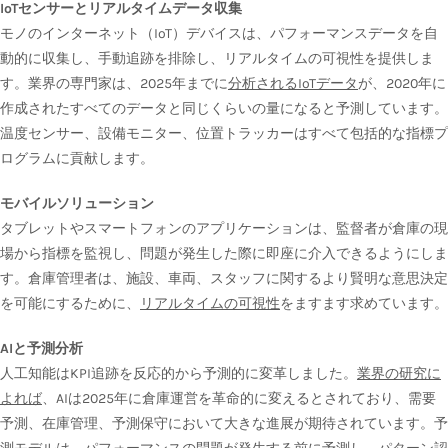
IoTセンサーとリアルタイムデータ収集
モノのインターネット（IoT）デバイスは、パフォーマンスデータを自
動的に収集し、手動追跡を排除し、リアルタイムの可視性を提供しま
す。業界の専門家は、2025年までに
分析されるIoTデータ
が、2020年に
作成されたすべてのデータと同じくらいの量になると予測しています。
温度センサー、設備モニター、位置トラッカーはすべて包括的な指標プ
ログラムに貢献します。
モバイルソリューション
タブレットやスマートフォンのアプリケーションは、監督者が倉庫の現
場から指標を監視し、問題が発生した際に即座に介入できるようにしま
す。倉庫管理者は、施設、車両、スタッフに関するより賢明な意思決定
を可能にするために、
リアルタイムの可視性
をますます求めています。
AIと予測分析
人工知能はKPI追跡を反応的から予測的に変革しました。
業界の研究に
よれば
、AIは2025年に倉庫運営を革命的に変えるとされており、需要
予測、在庫管理、予測保守において大きな進展が期待されています。予