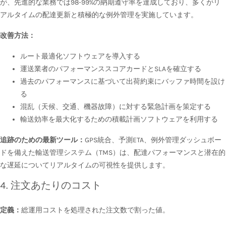
が、先進的な業務では98-99%の納期遵守率を達成しており、多くがリ
アルタイムの配達更新と積極的な例外管理を実施しています。
改善方法：
ルート最適化ソフトウェアを導入する
運送業者のパフォーマンススコアカードとSLAを確立する
過去のパフォーマンスに基づいて出荷約束にバッファ時間を設け
る
混乱（天候、交通、機器故障）に対する緊急計画を策定する
輸送効率を最大化するための積載計画ソフトウェアを利用する
追跡のための最新ツール：
GPS統合、予測ETA、例外管理ダッシュボー
ドを備えた輸送管理システム（TMS）は、配達パフォーマンスと潜在的
な遅延についてリアルタイムの可視性を提供します。
4. 注文あたりのコスト
定義：
総運用コストを処理された注文数で割った値。