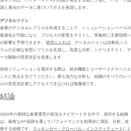
測モデルは、パフォーマンスの問題が発生する前に予測し、パターン認
識と過去のデータに基づいて介入を推奨します。
デジタルツイン
倉庫のデジタルレプリカを作成することで、シミュレーションベースの
最適化が可能になり、プロセスの変更をテストし、実施前に主要指標へ
の影響を予測できます。
研究によれば
、デジタルツインは自動化シス
テムの正確な仮想レプリカを生成し、高度な分析、シナリオテスト、デ
ータ駆動の意思決定を促進します。
技術ソリューションを選択する際は、統合機能とユーザーエクスペリエ
ンスに焦点を当ててください。最も強力な分析も、組織のすべてのレベ
ルの意思決定者にアクセスできなければ無価値です。
結論
2025年の複雑な倉庫運営の状況をナビゲートする中で、成功する組織
は、厳格なKPI追跡を通じてパフォーマンスを効果的に測定、分析、改
善する組織です。
マッキンゼー・グローバル・インスティテュート
によ