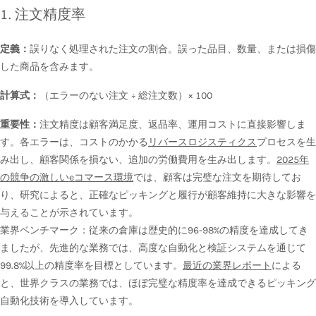
1. 注文精度率
定義：
誤りなく処理された注文の割合。誤った品目、数量、または損傷
した商品を含みます。
計算式：
（エラーのない注文 ÷ 総注文数）× 100
重要性：
注文精度は顧客満足度、返品率、運用コストに直接影響しま
す。各エラーは、コストのかかる
リバースロジスティクス
プロセスを生
み出し、顧客関係を損ない、追加の労働費用を生み出します。
2025年
の競争の激しいeコマース環境
では、顧客は完璧な注文を期待してお
り、研究によると、正確なピッキングと履行が顧客維持に大きな影響を
与えることが示されています。
業界ベンチマーク：従来の倉庫は歴史的に96-98%の精度を達成してき
ましたが、先進的な業務では、高度な自動化と検証システムを通じて
99.8%以上の精度率を目標としています。
最近の業界レポート
による
と、世界クラスの業務では、ほぼ完璧な精度率を達成できるピッキング
自動化技術を導入しています。