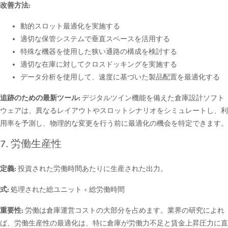
改善方法:
動的スロット最適化を実施する
適切な保管システムで垂直スペースを活用する
特殊な機器を使用した狭い通路の構成を検討する
適切な在庫に対してクロスドッキングを実施する
データ分析を使用して、速度に基づいた製品配置を最適化する
追跡のための最新ツール:
デジタルツイン機能を備えた倉庫設計ソフト
ウェアは、異なるレイアウトやスロットシナリオをシミュレートし、利
用率を予測し、物理的な変更を行う前に最適化の機会を特定できます。
7. 労働生産性
定義:
投資された労働時間あたりに生産された出力。
式:
処理された総ユニット ÷ 総労働時間
重要性:
労働は倉庫運営コストの大部分を占めます。業界の研究によれ
ば、労働生産性の最適化は、特に倉庫が労働力不足と賃金上昇圧力に直