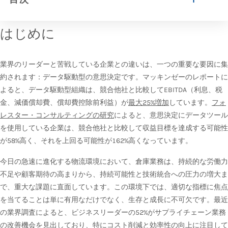
はじめに
業界のリーダーと苦戦している企業との違いは、一つの重要な要因に集
約されます：データ駆動型の意思決定です。マッキンゼーのレポートに
よると、データ駆動型組織は、競合他社と比較してEBITDA（利息、税
金、減価償却費、償却費控除前利益）が
最大25%増加
しています。
フォ
レスター・コンサルティングの研究
によると、意思決定にデータツール
を使用している企業は、競合他社と比較して収益目標を達成する可能性
が58%高く、それを上回る可能性が162%高くなっています。
今日の急速に進化する物流環境において、倉庫業務は、持続的な労働力
不足や顧客期待の高まりから、持続可能性と技術統合への圧力の増大ま
で、重大な課題に直面しています。この環境下では、適切な指標に焦点
を当てることは単に有用なだけでなく、生存と成長に不可欠です。最近
の業界調査によると、ビジネスリーダーの52%がサプライチェーン業務
の改善機会を見出しており、特にコスト削減と効率性の向上に注目して