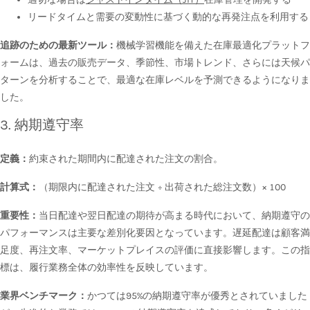
リードタイムと需要の変動性に基づく動的な再発注点を利用する
追跡のための最新ツール：
機械学習機能を備えた在庫最適化プラットフ
ォームは、過去の販売データ、季節性、市場トレンド、さらには天候パ
ターンを分析することで、最適な在庫レベルを予測できるようになりま
した。
3. 納期遵守率
定義：
約束された期間内に配達された注文の割合。
計算式：
（期限内に配達された注文 ÷ 出荷された総注文数）× 100
重要性：
当日配達や翌日配達の期待が高まる時代において、納期遵守の
パフォーマンスは主要な差別化要因となっています。遅延配達は顧客満
足度、再注文率、マーケットプレイスの評価に直接影響します。この指
標は、履行業務全体の効率性を反映しています。
業界ベンチマーク：
かつては95%の納期遵守率が優秀とされていました