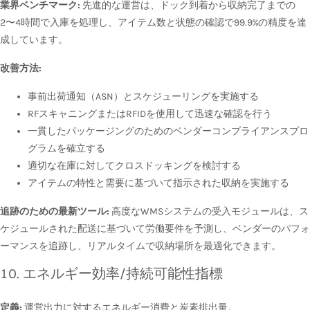
業界ベンチマーク:
先進的な運営は、ドック到着から収納完了までの
2〜4時間で入庫を処理し、アイテム数と状態の確認で99.9%の精度を達
成しています。
改善方法:
事前出荷通知（ASN）とスケジューリングを実施する
RFスキャニングまたはRFIDを使用して迅速な確認を行う
一貫したパッケージングのためのベンダーコンプライアンスプロ
グラムを確立する
適切な在庫に対してクロスドッキングを検討する
アイテムの特性と需要に基づいて指示された収納を実施する
追跡のための最新ツール:
高度なWMSシステムの受入モジュールは、ス
ケジュールされた配送に基づいて労働要件を予測し、ベンダーのパフォ
ーマンスを追跡し、リアルタイムで収納場所を最適化できます。
10. エネルギー効率/持続可能性指標
定義:
運営出力に対するエネルギー消費と炭素排出量。