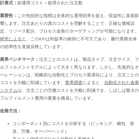
計算式：
総運用コスト ÷ 処理された注文数
重要性：
この包括的な指標は全体的な運用効率を捉え、収益性に直接影
響します。注文あたりの真のコストを理解することで、正確な価格設
定、リソース配分、プロセス改善のターゲティングが可能になります。
研究によると
、このKPIは利益率の維持に不可欠であり、履行業務全体
の効率性を直接反映しています。
業界ベンチマーク：
注文ごとのコストは、製品タイプ、注文サイズ、フ
ルフィルメントモデルによって大きく異なります。しかし、先進的なオ
ペレーションは、戦略的な自動化とプロセス最適化により、注文ごとの
コストを大幅に削減しています。
業界調査
によると、
自動化された倉庫
システム
は、注文ごとの労働コストを大幅に削減でき、しばしば最大の
フルフィルメント費用の要素を構成しています。
改善方法：
コンポーネント別にコストを分析する（ピッキング、梱包、発
送、労働、オーバーヘッド）