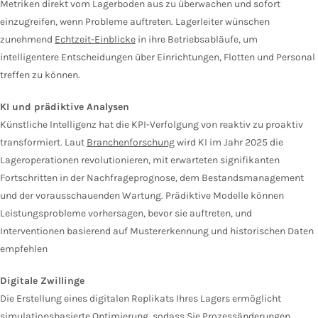
Metriken direkt vom Lagerboden aus zu überwachen und sofort
einzugreifen, wenn Probleme auftreten. Lagerleiter wünschen
zunehmend
Echtzeit-Einblicke
in ihre Betriebsabläufe, um
intelligentere Entscheidungen über Einrichtungen, Flotten und Personal
treffen zu können.
KI und prädiktive Analysen
Künstliche Intelligenz hat die KPI-Verfolgung von reaktiv zu proaktiv
transformiert. Laut
Branchenforschung
wird KI im Jahr 2025 die
Lageroperationen revolutionieren, mit erwarteten signifikanten
Fortschritten in der Nachfrageprognose, dem Bestandsmanagement
und der vorausschauenden Wartung. Prädiktive Modelle können
Leistungsprobleme vorhersagen, bevor sie auftreten, und
Interventionen basierend auf Mustererkennung und historischen Daten
empfehlen
Digitale Zwillinge
Die Erstellung eines digitalen Replikats Ihres Lagers ermöglicht
simulationsbasierte Optimierung, sodass Sie Prozessänderungen