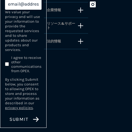
企業情報
We value your
privacy and will use
your information to
リソース&サポー
provide the
ト
requested services
and to share
updates about our
法的情報
products and
services.
I agree to receive
other
communications
from OPEX.
By clicking Submit
below, you consent
to allowing OPEX to
store and process
your information as
described in our
privacy policies
.