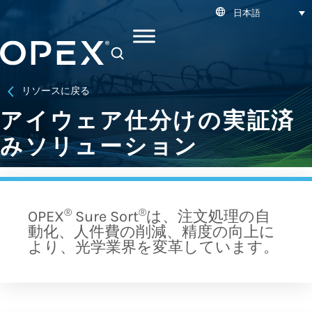
日本語
SEARCH
リソースに戻る
アイウェア仕分けの実証済
みソリューション
®
®
OPEX
Sure Sort
は、注文処理の自
動化、人件費の削減、精度の向上に
より、光学業界を変革しています。