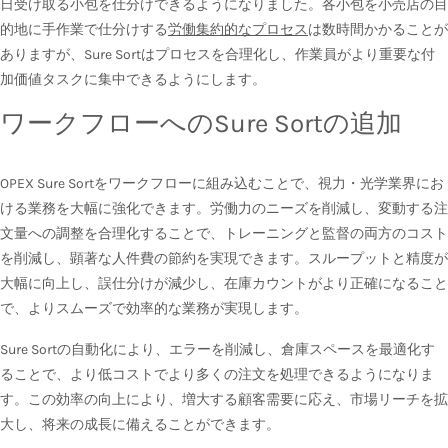
日受け取る小包を仕分けできるようになりました。各小包を小売店の目
的地に手作業で仕分けする
労働集約的なプロセス
は数時間かかることが
ありますが、Sure Sortはプロセスを合理化し、作業員がより重要な付
加価値タスクに集中できるようにします。
ワークフローへのSure Sortの追加
OPEX Sure Sortをワークフローに組み込むことで、視力・光学業界にお
ける業務を大幅に強化できます。労働力のニーズを削減し、変動する注
文量への調整を合理化することで、トレーニングと監督の両方のコスト
を削減し、顕著な人件費の節約を実現できます。スループットと精度が
大幅に向上し、誤仕分けが減少し、在庫カウントがより正確になること
で、よりスムーズで効率的な業務が実現します。
Sure Sortの自動化により、エラーを削減し、倉庫スペースを最適化す
ることで、より低コストでより多くの注文を処理できるようになりま
す。この効率の向上により、増大する顧客需要に応え、市場リーチを拡
大し、将来の成長に備えることができます。