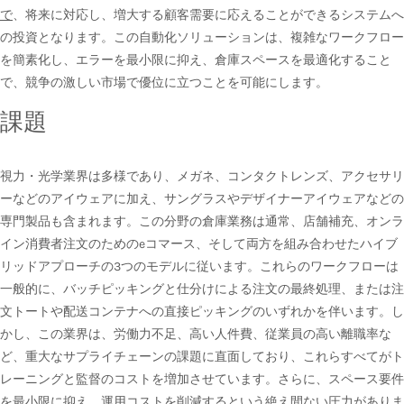
で
、将来に対応し、増大する顧客需要に応えることができるシステムへ
の投資となります。この自動化ソリューションは、複雑なワークフロー
を簡素化し、エラーを最小限に抑え、倉庫スペースを最適化すること
で、競争の激しい市場で優位に立つことを可能にします。
課題
視力・光学業界は多様であり、メガネ、コンタクトレンズ、アクセサリ
ーなどのアイウェアに加え、サングラスやデザイナーアイウェアなどの
専門製品も含まれます。この分野の倉庫業務は通常、店舗補充、オンラ
イン消費者注文のためのeコマース、そして両方を組み合わせたハイブ
リッドアプローチの3つのモデルに従います。これらのワークフローは
一般的に、バッチピッキングと仕分けによる注文の最終処理、または注
文トートや配送コンテナへの直接ピッキングのいずれかを伴います。し
かし、この業界は、労働力不足、高い人件費、従業員の高い離職率な
ど、重大なサプライチェーンの課題に直面しており、これらすべてがト
レーニングと監督のコストを増加させています。さらに、スペース要件
を最小限に抑え、運用コストを削減するという絶え間ない圧力がありま