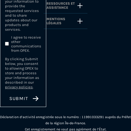
your information to
RESSOURCES ET
provide the
ASSISTANCE
requested services
and to share
MENTIONS
updates about our
LÉGALES
products and
services.
I agree to receive
other
communications
from OPEX.
By clicking Submit
below, you consent
to allowing OPEX to
store and process
your information as
described in our
privacy policies
.
Déclaration d’activité enregistrée sous le numéro : 11991033291 auprès du Préfet
de la région Île-de-France.
Cet enregistrement ne vaut pas agrément de l’État.