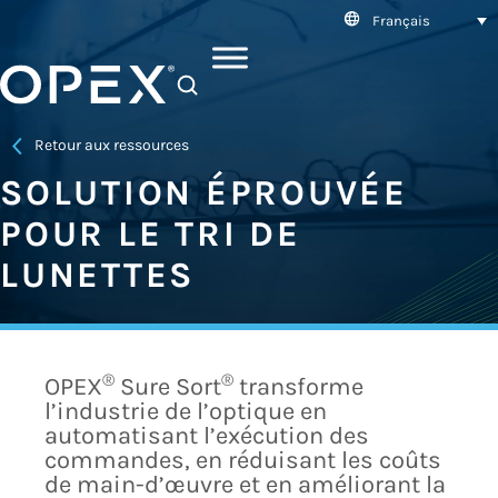
Français
SEARCH
Retour aux ressources
SOLUTION ÉPROUVÉE
POUR LE TRI DE
LUNETTES
®
®
OPEX
Sure Sort
transforme
l’industrie de l’optique en
automatisant l’exécution des
commandes, en réduisant les coûts
de main-d’œuvre et en améliorant la