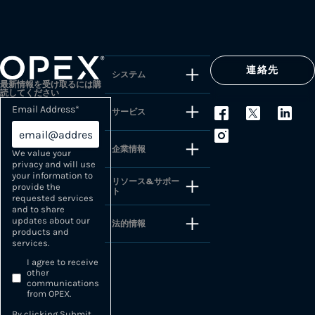
連絡先
システム
最新情報を受け取るには購
読してください
Email Address
*
サービス
企業情報
We value your
privacy and will use
your information to
リソース&サポー
provide the
ト
requested services
and to share
updates about our
法的情報
products and
services.
I agree to receive
other
communications
from OPEX.
By clicking Submit