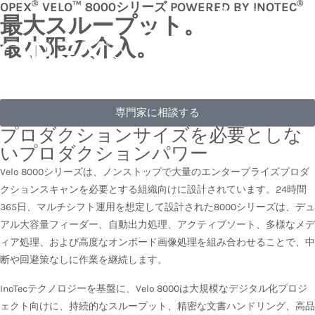
®
®
OPEX
VELO™ 8000シリーズ POWERED BY INOTEC
日本語
最大スループット。
最小限の介入。
SEARCH
専門家に相談する
プロダクションサイズを必要としな
いプロダクションパワー
Velo 8000シリーズは、ノンストップで大量のエンタープライズプロダ
クションスキャンを必要とする組織向けに設計されています。24時間
365日、マルチシフト運用を想定して設計された8000シリーズは、デュ
アル大容量フィーダー、自動出力処理、アクティブソート、多様なメデ
ィア処理、および高度なオンボード画像処理を組み合わせることで、中
断や回避策なしに作業を継続します。
InoTecテクノロジーを基盤に、Velo 8000は大規模なデジタル化プロジ
ェクト向けに、持続的なスループット、精密な文書ハンドリング、高品