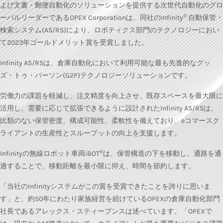
よび文書・郵便自動化のソリューションを提供する次世代自動化のグロ
®
ーバルリーダーであるOPEX Corporationは、同社のInfinity
自動保管・
検索システム(AS/RS)により、ロボティクス部門のテクノロジーにおい
て2023年ゴールドメリット賞を受賞しました。
Infinity AS/RSは、倉庫自動化において利用可能な最も先進的なグッ
ズ・トゥ・パーソン(G2P)テクノロジーソリューションです。
労働力の課題を軽減し、注文精度を向上させ、既存スペースを最大限に
活用し、需要に応じて拡張できるように設計されたInfinity AS/RSは、
比類のない保管密度、構成可能性、柔軟性を備えており、eコマースク
ライアントの生産性とスループットの向上を支援します。
®
Infinityの無線ロボット車両iBOT
は、保管構造の下を移動し、通路を通
過することで、移動距離を最小限に抑え、時間を節約します。
「当社のInfinityシステムがこの賞を受賞できたことを誇りに思いま
す」と、約50年にわたり家族経営を続けているOPEXの倉庫自動化部門
社長であるアレックス・スティーブンスは述べています。「OPEXで