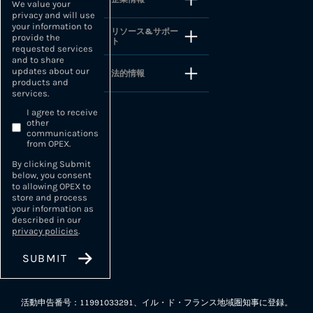
We value your
privacy and will use
your information to
リソース&サポー
provide the
ト
requested services
and to share
updates about our
法的情報
products and
services.
I agree to receive
other
communications
from OPEX.
By clicking Submit
below, you consent
to allowing OPEX to
store and process
your information as
described in our
privacy policies
.
活動申告番号：11991033291、イル・ド・フランス地域圏知事に登録。