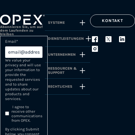
KONTAKT
SYSTEME
Abonnieren Sie, um auf
dem Laufenden zu
bleiben
DIENSTLEISTUNGEN
Email
*
UNTERNEHMEN
We value your
privacy and will use
RESSOURCEN &
your information to
SUPPORT
provide the
requested services
and to share
RECHTLICHES
updates about our
products and
services.
I agree to
receive other
communications
from OPEX.
By clicking Submit
below, you consent