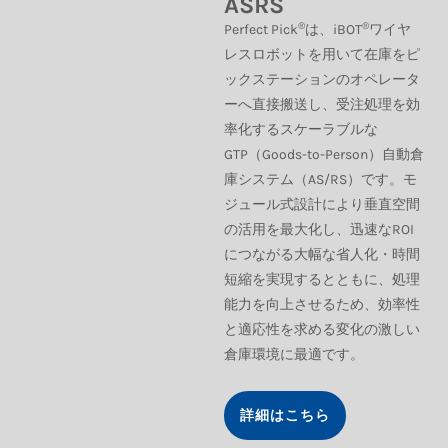
ASRS
®
®
Perfect Pick
は、iBOT
ワイヤ
レスロボットを用いて在庫をピ
ックステーションのオペレータ
ーへ直接搬送し、受注処理を効
率化するスケーラブルな
GTP（Goods-to-Person）自動倉
庫システム（AS/RS）です。モ
ジュール式設計により垂直空間
の活用を最大化し、迅速なROI
につながる大幅な省人化・時間
短縮を実現するとともに、処理
能力を向上させるため、効率性
と適応性を求める変化の激しい
倉庫環境に最適です。
詳細はこちら