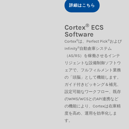
詳細はこちら
®
Cortex
ECS
Software
®
®
Cortex
は、Perfect Pick
および
®
Infinity
自動倉庫システム
（AS/RS）を稼働させるインテ
リジェントな設備制御ソフトウ
ェアで、フルフィルメント業務
の「頭脳」として機能します。
ガイド付きピッキング＆補充、
設定可能なワークフロー、既存
のWMS/WCSとのAPI連携など
の機能により、Cortexは在庫精
度を高め、運用を効率化しま
す。