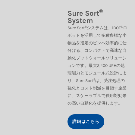
®
Sure Sort
System
®
®
Sure Sort
システムは、iBOT
ロ
ボットを活用して多種多様な小
物品を指定のビンへ効率的に仕
分ける、コンパクトで高速な自
動化プットウォールソリューシ
ョンです。最大2,400 UPHの処
理能力とモジュール式設計によ
®
り、Sure Sort
は、受注処理の
強化とコスト削減を目指す企業
に、スケーラブルで費用対効果
の高い自動化を提供します。
詳細はこちら