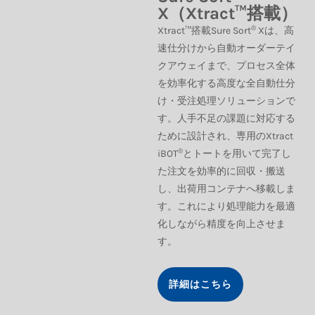
X（Xtract™搭載）
®
Xtract™搭載Sure Sort
Xは、高
速仕分けから自動オーダーテイ
クアウェイまで、プロセス全体
を効率化する高度な全自動仕分
け・受注処理ソリューションで
す。人手不足の課題に対応する
ために設計され、専用のXtract
®
iBOT
とトートを用いて完了し
た注文を効率的に回収・搬送
し、出荷用コンテナへ移載しま
す。これにより処理能力を最適
化しながら精度を向上させま
す。
詳細はこちら