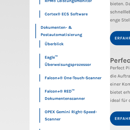
RPM® Leistungsmonitor
bieten. D
schnellle
Cortex® ECS Software
enge Stel
Dokumenten- &
Postautomatisierung
ERFAH
Überblick
Eagle™
Perfec
Überweisungsprozessor
Perfect P
die Auftr
Falcon+® One-Touch-Scanner
einer Kom
Falcon+® RED™
bietet er
Dokumentenscanner
ideal fü
OPEX Gemini Right-Speed-
ERFAH
Scanner