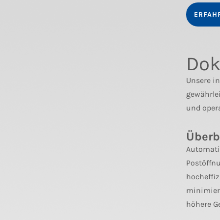
ERFAH
Dok
Unsere i
gewährlei
und opera
Überb
Automati
Postöffn
hocheffi
minimier
höhere Ge