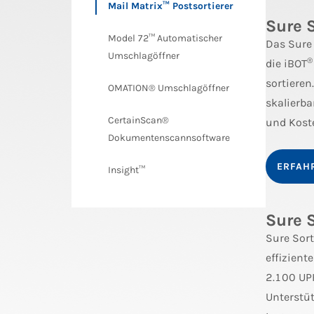
Mail Matrix™ Postsortierer
Sure 
Model 72™ Automatischer
Das Sure
Umschlagöffner
®
die iBOT
sortiere
OMATION® Umschlagöffner
skalierba
CertainScan®
und Kost
Dokumentenscannsoftware
ERFAH
Insight™
Sure 
Sure Sort
effizient
2.100 UP
Unterstü