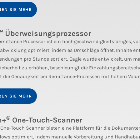
REN SIE MEHR
™ Überweisungsprozessor
mittance Processor ist ein hochgeschwindigkeitsfähiges, vo
bwicklung optimiert, indem es Umschläge öffnet, Inhalte ent
endungen pro Stunde sortiert. Eagle wurde entwickelt, um 
icherheit zu erhöhen, beschleunigt die Einzahlungsbereitsch
rt die Genauigkeit bei Remittance-Prozessen mit hohem Volu
REN SIE MEHR
®
n+
One-Touch-Scanner
One-Touch Scanner bieten eine Plattform für die Dokument
flows optimiert, indem manuelle Vorbereitung und Handhabu