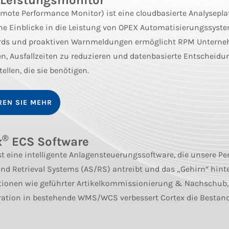
Leistungsmonitor
mote Performance Monitor) ist eine cloudbasierte Analyseplat
he Einblicke in die Leistung von OPEX Automatisierungssysteme
ds und proaktiven Warnmeldungen ermöglicht RPM Unternehm
n, Ausfallzeiten zu reduzieren und datenbasierte Entscheid
tellen, die sie benötigen.
REN SIE MEHR
®
x
ECS Software
st eine intelligente Anlagensteuerungssoftware, die unsere Per
nd Retrieval Systems (AS/RS) antreibt und das „Gehirn“ hinter
tionen wie geführter Artikelkommissionierung & Nachschub,
gration in bestehende WMS/WCS verbessert Cortex die Bestan