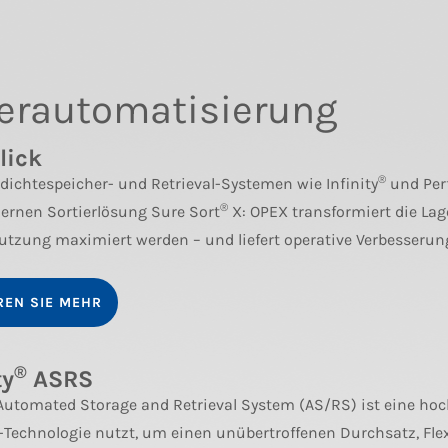
erautomatisierung
lick
®
ichtespeicher- und Retrieval-Systemen wie Infinity
und Perf
®
rnen Sortierlösung Sure Sort
X: OPEX transformiert die Lag
tzung maximiert werden – und liefert operative Verbesserung
REN SIE MEHR
®
ty
ASRS
utomated Storage and Retrieval System (AS/RS) ist eine ho
-Technologie nutzt, um einen unübertroffenen Durchsatz, Flex