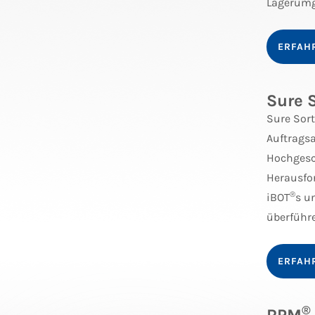
Lagerum
ERFAH
Sure 
Sure Sort
Auftrags
Hochgesc
Herausfor
®
iBOT
s u
überführe
ERFAH
®