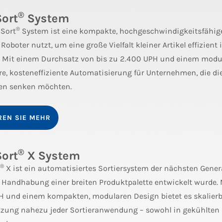
®
Sort
System
®
 Sort
System ist eine kompakte, hochgeschwindigkeitsfähige
Roboter nutzt, um eine große Vielfalt kleiner Artikel effizien
n. Mit einem Durchsatz von bis zu 2.400 UPH und einem modul
re, kosteneffiziente Automatisierung für Unternehmen, die d
en senken möchten.
REN SIE MEHR
®
Sort
X System
®
X ist ein automatisiertes Sortiersystem der nächsten Genera
e Handhabung einer breiten Produktpalette entwickelt wurde.
H und einem kompakten, modularen Design bietet es skalier
tzung nahezu jeder Sortieranwendung – sowohl in gekühlten 