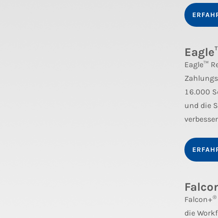
ERFAH
Eagle
Eagle™ Re
Zahlungsa
16.000 S
und die S
verbesse
ERFAH
Falco
®
Falcon+
die Work