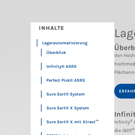
INHALTE
Lag
Lagerautomatisierung
Überb
Überblick
Von Hochd
hochmode
Infinity® ASRS
Flächennu
Perfect Pick® ASRS
ERFAH
Sure Sort® System
Sure Sort® X System
Infini
®
Infinity
A
Sure Sort® X mit Xtract™
®
die iBOT