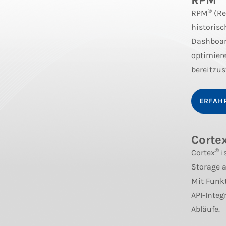
RPM
®
RPM
(Re
historisc
Dashboar
optimiere
bereitzus
ERFAH
Corte
®
Cortex
i
Storage a
Mit Funk
API-Inte
Abläufe.