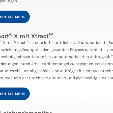
gebungen.
REN SIE MEHR
®
Sort
X mit Xtract™
®
X mit Xtract™ ist eine fortschrittliche, vollautomatisierte S
abwicklungslösung, die den gesamten Prozess optimiert – von
hwindigkeitssortierung bis zur automatisierten Auftragsabf
derungen durch Arbeitskräftemangel zu begegnen, setzt unser
nd Totes ein, um abgeschlossene Aufträge effizient zu entne
n, wodurch der Durchsatz optimiert und gleichzeitig die Gena
REN SIE MEHR