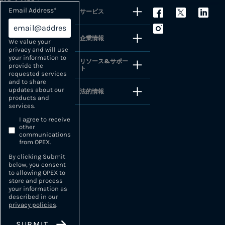
Email Address
*
サービス
企業情報
We value your
privacy and will use
your information to
リソース&サポー
provide the
ト
requested services
and to share
updates about our
法的情報
products and
services.
I agree to receive
other
communications
from OPEX.
By clicking Submit
below, you consent
to allowing OPEX to
store and process
your information as
described in our
privacy policies
.