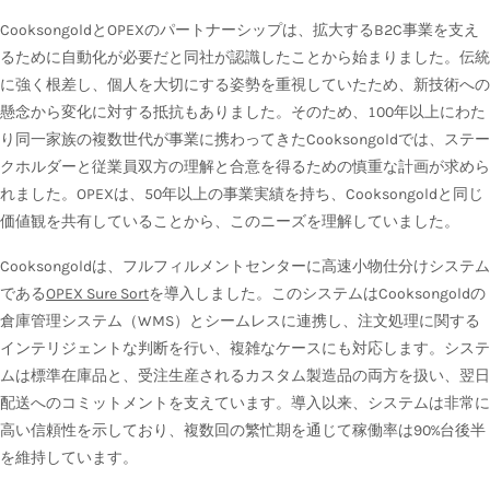
CooksongoldとOPEXのパートナーシップは、拡大するB2C事業を支え
るために自動化が必要だと同社が認識したことから始まりました。伝統
に強く根差し、個人を大切にする姿勢を重視していたため、新技術への
懸念から変化に対する抵抗もありました。そのため、100年以上にわた
り同一家族の複数世代が事業に携わってきたCooksongoldでは、ステー
クホルダーと従業員双方の理解と合意を得るための慎重な計画が求めら
れました。OPEXは、50年以上の事業実績を持ち、Cooksongoldと同じ
価値観を共有していることから、このニーズを理解していました。
Cooksongoldは、フルフィルメントセンターに高速小物仕分けシステム
である
OPEX Sure Sort
を導入しました。このシステムはCooksongoldの
倉庫管理システム（WMS）とシームレスに連携し、注文処理に関する
インテリジェントな判断を行い、複雑なケースにも対応します。システ
ムは標準在庫品と、受注生産されるカスタム製造品の両方を扱い、翌日
配送へのコミットメントを支えています。導入以来、システムは非常に
高い信頼性を示しており、複数回の繁忙期を通じて稼働率は90%台後半
を維持しています。