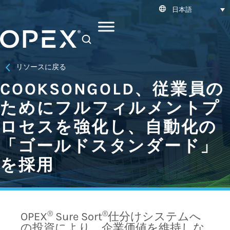
日本語
SEARCH
リソースに戻る
COOKSONGOLD、従業員の
ためにフルフィルメントプ
ロセスを強化し、自動化の
「ゴールドスタンダード」
を採用
®
®
OPEX
Sure Sort
仕分けシステムへ
の投資により、企業価値を維持しな