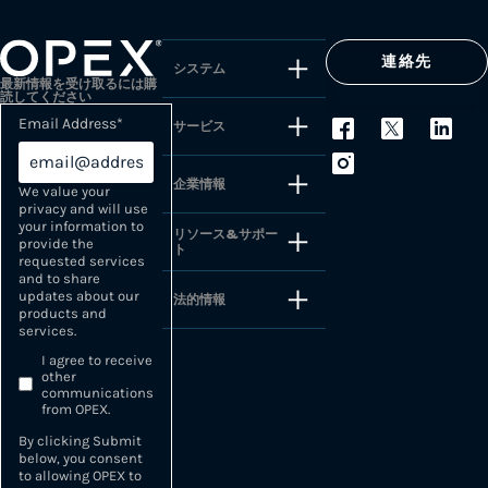
連絡先
システム
最新情報を受け取るには購
読してください
Email Address
*
サービス
企業情報
We value your
privacy and will use
your information to
リソース&サポー
provide the
ト
requested services
and to share
updates about our
法的情報
products and
services.
I agree to receive
other
communications
from OPEX.
By clicking Submit
below, you consent
to allowing OPEX to