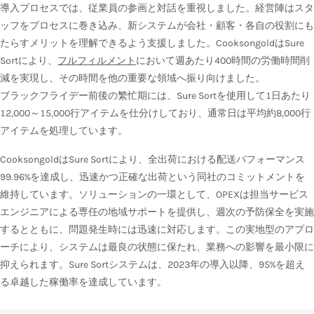
導入プロセスでは、従業員の参画と対話を重視しました。経営陣はスタ
ッフをプロセスに巻き込み、新システムが会社・顧客・各自の役割にも
たらすメリットを理解できるよう支援しました。CooksongoldはSure
Sortにより、
フルフィルメント
において週あたり400時間の労働時間削
減を実現し、その時間を他の重要な領域へ振り向けました。
ブラックフライデー前後の繁忙期には、Sure Sortを使用して1日あたり
12,000～15,000行アイテムを仕分けしており、通常日は平均約8,000行
アイテムを処理しています。
CooksongoldはSure Sortにより、全出荷における配送パフォーマンス
99.96%を達成し、迅速かつ正確な出荷という同社のコミットメントを
維持しています。ソリューションの一環として、OPEXは担当サービス
エンジニアによる専任の地域サポートを提供し、週次の予防保全を実施
するとともに、問題発生時には迅速に対応します。この実地型のアプロ
ーチにより、システムは最良の状態に保たれ、業務への影響を最小限に
抑えられます。Sure Sortシステムは、2023年の導入以降、95%を超え
る卓越した稼働率を達成しています。