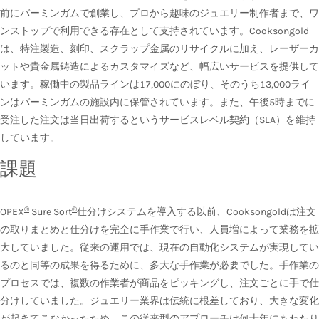
前にバーミンガムで創業し、プロから趣味のジュエリー制作者まで、ワ
ンストップで利用できる存在として支持されています。Cooksongold
は、特注製造、刻印、スクラップ金属のリサイクルに加え、レーザーカ
ットや貴金属鋳造によるカスタマイズなど、幅広いサービスを提供して
います。稼働中の製品ラインは17,000にのぼり、そのうち13,000ライ
ンはバーミンガムの施設内に保管されています。また、午後5時までに
受注した注文は当日出荷するというサービスレベル契約（SLA）を維持
しています。
課題
®
®
OPEX
Sure Sort
仕分けシステム
を導入する以前、Cooksongoldは注文
の取りまとめと仕分けを完全に手作業で行い、人員増によって業務を拡
大していました。従来の運用では、現在の自動化システムが実現してい
るのと同等の成果を得るために、多大な手作業が必要でした。手作業の
プロセスでは、複数の作業者が商品をピッキングし、注文ごとに手で仕
分けしていました。ジュエリー業界は伝統に根差しており、大きな変化
が起きてこなかったため、この従来型のアプローチは何十年にもわたり