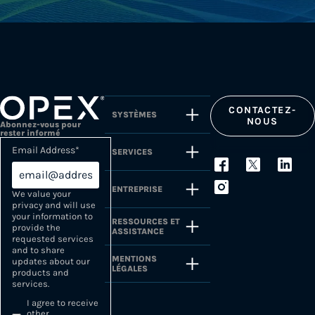
CONTACTEZ-
SYSTÈMES
NOUS
Abonnez-vous pour
rester informé
Email Address
*
SERVICES
ENTREPRISE
We value your
privacy and will use
your information to
RESSOURCES ET
provide the
ASSISTANCE
requested services
and to share
MENTIONS
updates about our
LÉGALES
products and
services.
I agree to receive
other