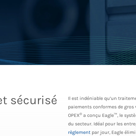
et sécurisé
Il est indéniable qu’un traitem
paiements conformes de gros v
®
OPEX
a conçu Eagle™, le systè
du secteur. Idéal pour les entr
règlement
par jour, Eagle élim