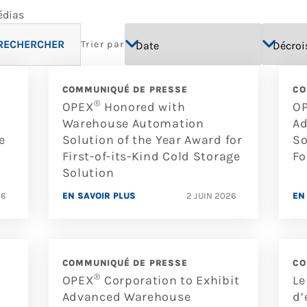
édias
RECHERCHER
Trier par
COMMUNIQUÉ DE PRESSE
CO
®
OPEX
Honored with
O
Warehouse Automation
Ad
e
Solution of the Year Award for
So
First-of-its-Kind Cold Storage
F
Solution
26
EN SAVOIR PLUS
2 JUIN 2026
EN
COMMUNIQUÉ DE PRESSE
CO
®
OPEX
Corporation to Exhibit
Le
Advanced Warehouse
d’