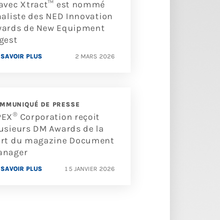
avec Xtract™ est nommé
naliste des NED Innovation
ards de New Equipment
gest
 SAVOIR PLUS
2 MARS 2026
MMUNIQUÉ DE PRESSE
®
PEX
Corporation reçoit
usieurs DM Awards de la
rt du magazine Document
anager
 SAVOIR PLUS
15 JANVIER 2026