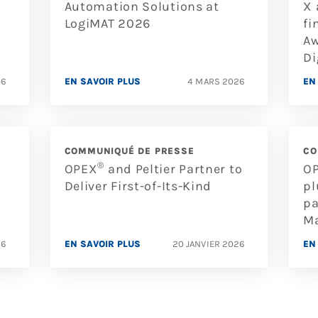
Automation Solutions at
X 
LogiMAT 2026
fi
Aw
Di
26
EN SAVOIR PLUS
4 MARS 2026
EN
COMMUNIQUÉ DE PRESSE
CO
®
OPEX
and Peltier Partner to
O
Deliver First-of-Its-Kind
pl
pa
M
26
EN SAVOIR PLUS
20 JANVIER 2026
EN