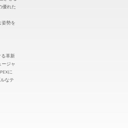
の優れた
な姿勢を
ける革新
ュージャ
EXに
ブルなテ