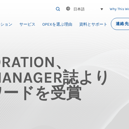
日本語
SEARCH
Why This W
連絡
ーション
サービス
OPEXを選ぶ理由
資料とサポート
ORATION、
MANAGER誌より
ワードを受賞