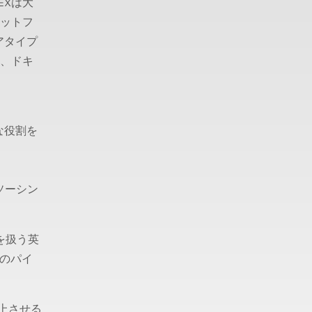
OPEXは大
ラットフ
アタイプ
し、ドキ
な役割を
ウトソーシン
を扱う英
のパイ
上させる