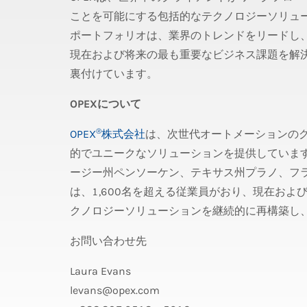
ことを可能にする包括的なテクノロジーソリュー
ポートフォリオは、業界のトレンドをリードし
現在および将来の最も重要なビジネス課題を解
裏付けています。
OPEXについて
®
OPEX
株式会社
は、次世代オートメーションの
的でユニークなソリューションを提供していま
ージー州ペンソーケン、テキサス州プラノ、フラ
は、1,600名を超える従業員がおり、現在お
クノロジーソリューションを継続的に再構築し
お問い合わせ先
Laura Evans
levans@opex.com