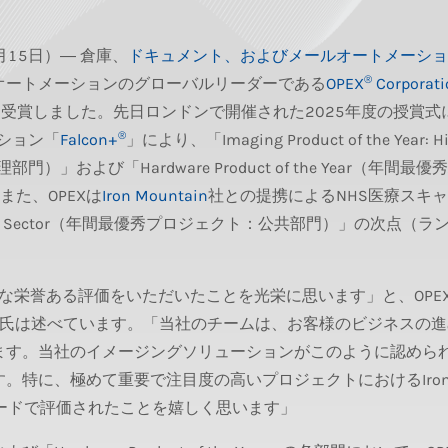
月15日）― 倉庫、
ドキュメント、およびメールオートメーショ
®
オートメーションのグローバルリーダーである
OPEX
Corporati
を受賞しました。先日ロンドンで開催された2025年度の授賞式
®
ション「
Falcon+
」により、「Imaging Product of the Year: H
」および「Hardware Product of the Year（年間最優
た、OPEXは
Iron Mountain
社との提携によるNHS医療スキ
: Public Sector（年間最優秀プロジェクト：公共部門）」の次点（
このような栄誉ある評価をいただいたことを光栄に思います」と、OPEX
llas氏は述べています。「当社のチームは、お客様のビジネスの
ます。当社のイメージングソリューションがこのように認めら
。特に、極めて重要で注目度の高いプロジェクトにおけるIro
アワードで評価されたことを嬉しく思います」