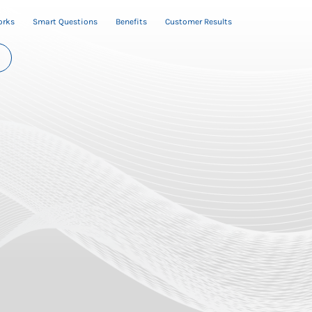
orks
Smart Questions
Benefits
Customer Results
先