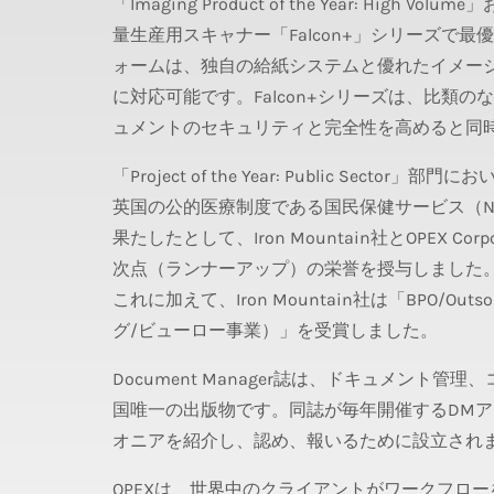
「Imaging Product of the Year: High V
量生産用スキャナー「Falcon+」シリーズで
ォームは、独自の給紙システムと優れたイメー
に対応可能です。Falcon+シリーズは、比類
ュメントのセキュリティと完全性を高めると同
「Project of the Year: Public Sector」部
英国の公的医療制度である国民保健サービス（N
果たしたとして、Iron Mountain社とOPEX Corpo
次点（ランナーアップ）の栄誉を授与しました
これに加えて、Iron Mountain社は「BPO/Outsou
グ/ビューロー事業）」を受賞しました。
Document Manager誌は、ドキュメン
国唯一の出版物です。同誌が毎年開催するDM
オニアを紹介し、認め、報いるために設立され
OPEXは、世界中のクライアントがワークフロ