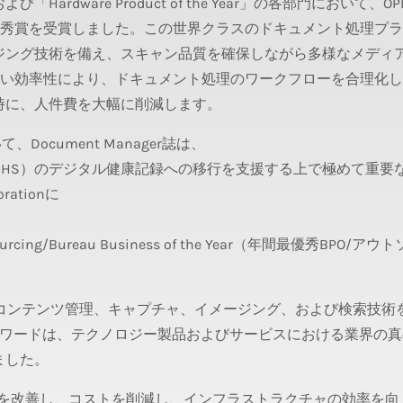
olume」および「Hardware Product of the Year」の各部門において、
最優秀賞を受賞しました。この世界クラスのドキュメント処理プ
ジング技術を備え、スキャン品質を確保しながら多様なメディ
のない効率性により、ドキュメント処理のワークフローを合理化
時に、人件費を大幅に削減します。
門において、Document Manager誌は、
HS）のデジタル健康記録への移行を支援する上で極めて重要
rationに
。
rcing/Bureau Business of the Year（年間最優秀BPO/ア
ト管理、コンテンツ管理、キャプチャ、イメージング、および検索技術
アワードは、テクノロジー製品およびサービスにおける業界の真
ました。
ーを改善し、コストを削減し、インフラストラクチャの効率を向