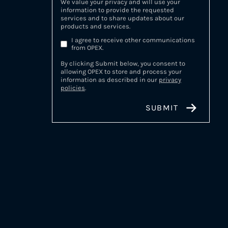
We value your privacy and will use your
information to provide the requested
services and to share updates about our
products and services.
I agree to receive other communications
from OPEX.
By clicking Submit below, you consent to
allowing OPEX to store and process your
information as described in our
privacy
policies
.