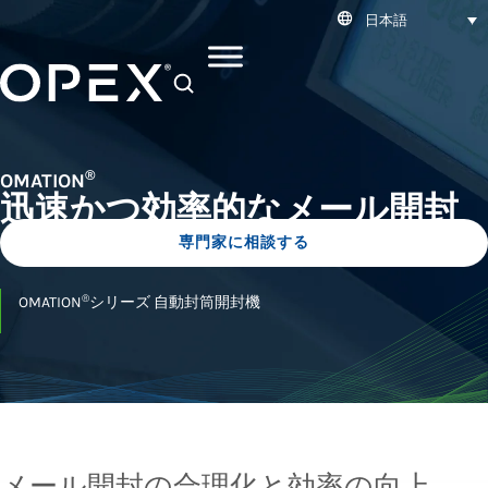
日本語
SEARCH
®
OMATION
迅速かつ効率的なメール開封
専門家に相談する
®
OMATION
シリーズ 自動封筒開封機
メール開封の合理化と効率の向上