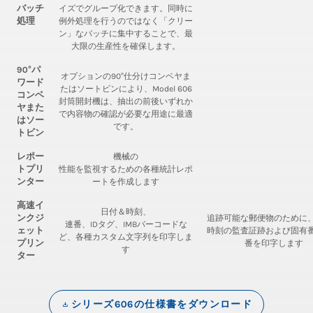
バッチ
イズでグループ化できます。同時に
処理
例外処理を行うのではなく「クリー
ン」なバッチに集中することで、最
大限の生産性を確保します。
90°パ
オプションの90°仕分けコンベヤま
ワード
たはソートビンにより、Model 606
コンベ
封筒開封機は、抽出の前後いずれか
ヤまた
で内容物の確認が必要な用途に最適
はソー
です。
トビン
レポー
機械の
トプリ
性能を監視するための各種統計レポ
ンター
ートを作成します
高速イ
日付＆時刻、
ンクジ
追跡可能な郵便物のために
連番、IDタグ、IMBバーコードな
ェット
時刻の監査証跡および固有
ど、各種カスタム文字列を印字しま
プリン
番を印字します
す
ター
シリーズ606の仕様書をダウンロード