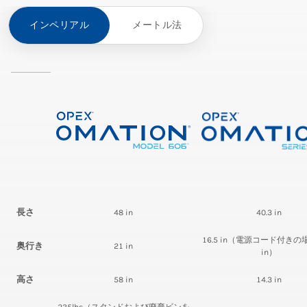
インペリアル
メートル法
長さ
48 in
40.3 in
16.5 in（電源コード付きの
奥行き
21 in
in）
高さ
58 in
14.3 in
235lbs（スタンドおよび廃棄ビンを