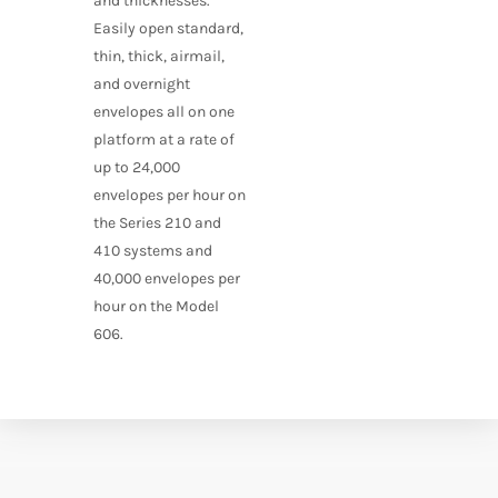
and thicknesses.
Easily open standard,
thin, thick, airmail,
and overnight
envelopes all on one
platform at a rate of
up to 24,000
envelopes per hour on
the Series 210 and
410 systems and
40,000 envelopes per
hour on the Model
606.