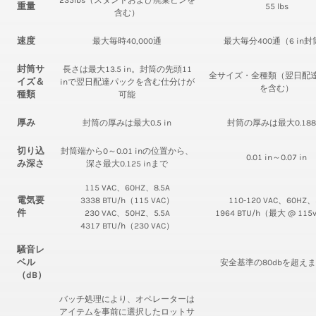
重量
55 lbs
含む）
速度
最大毎時40,000通
最大毎分400通（6 in
封筒サ
長さは最大13.5 in。封筒の先頭11
全サイズ・全種類（翌日配
イズ＆
inで翌日配達パックを含む仕分けが
を含む）
種類
可能
厚み
封筒の厚みは最大0.5 in
封筒の厚みは最大0.188 
切り込
封筒端から0～0.01 inの位置から、
0.01 in～0.07 in
み深さ
深さ最大0.125 inまで
115 VAC、60HZ、8.5A
電気要
3338 BTU/h（115 VAC）
110-120 VAC、60HZ、
件
230 VAC、50HZ、5.5A
1964 BTU/h（最大 @ 115
4317 BTU/h（230 VAC）
騒音レ
ベル
安全基準の80dbを超え
（dB）
バッチ処理により、オペレーターは
アイテムを事前に選択したロットサ