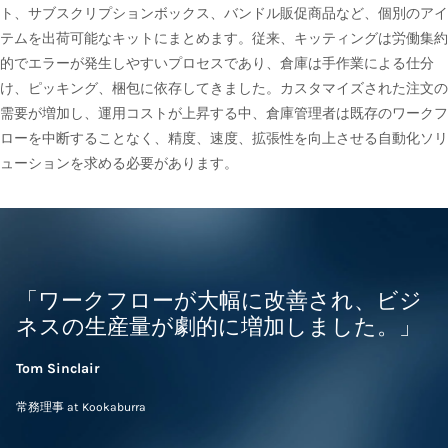
ト、サブスクリプションボックス、バンドル販促商品など、個別のアイ
テムを出荷可能なキットにまとめます。従来、キッティングは労働集約
的でエラーが発生しやすいプロセスであり、倉庫は手作業による仕分
け、ピッキング、梱包に依存してきました。カスタマイズされた注文の
需要が増加し、運用コストが上昇する中、倉庫管理者は既存のワークフ
ローを中断することなく、精度、速度、拡張性を向上させる自動化ソリ
ューションを求める必要があります。
「ワークフローが大幅に改善され、ビジ
ネスの生産量が劇的に増加しました。」
Tom Sinclair
常務理事 at Kookaburra