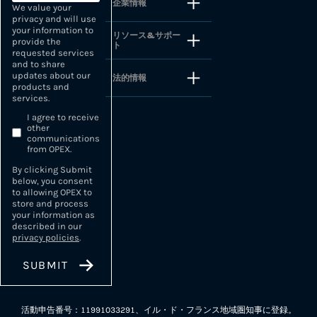
企業情報
We value your
privacy and will use
your information to
リソース&サポー
provide the
ト
requested services
and to share
updates about our
法的情報
products and
services.
I agree to receive
other
communications
from OPEX.
By clicking Submit
below, you consent
to allowing OPEX to
store and process
your information as
described in our
privacy policies
.
活動申告番号：11991033291、イル・ド・フランス地域圏知事に登録。