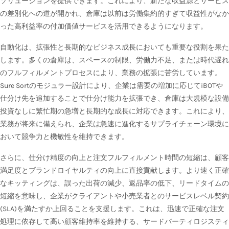
ソリューションを提供できます。これにより、新たな収益源とサービス
の差別化への道が開かれ、倉庫は以前は労働集約的すぎて収益性がなか
った高利益率の付加価値サービスを活用できるようになります。
自動化は、拡張性と長期的なビジネス成長においても重要な役割を果た
します。多くの倉庫は、スペースの制限、労働力不足、または時代遅れ
のフルフィルメントプロセスにより、業務の拡張に苦労しています。
Sure Sortのモジュラー設計により、企業は需要の増加に応じてiBOTや
仕分け先を追加することで仕分け能力を拡張でき、倉庫は大規模な設備
投資なしに繁忙期の急増と長期的な成長に対応できます。これにより、
業務が将来に備えられ、企業は急速に進化するサプライチェーン環境に
おいて競争力と機敏性を維持できます。
さらに、仕分け精度の向上と注文フルフィルメント時間の短縮は、顧客
満足度とブランドロイヤルティの向上に直接貢献します。より速く正確
なキッティングは、誤った出荷の減少、返品率の低下、リードタイムの
短縮を意味し、企業がクライアントや小売業者とのサービスレベル契約
(SLA)を満たすか上回ることを支援します。これは、迅速で正確な注文
処理に依存して高い顧客維持率を維持する、サードパーティロジスティ