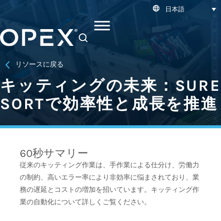
日本語
SEARCH
リソースに戻る
キッティングの未来：SURE
SORTで効率性と成長を推進
60秒サマリー
従来のキッティング作業は、手作業による仕分け、労働力
の制約、高いエラー率により非効率に悩まされており、業
務の遅延とコストの増加を招いています。キッティング作
業の自動化について詳しくご覧ください。