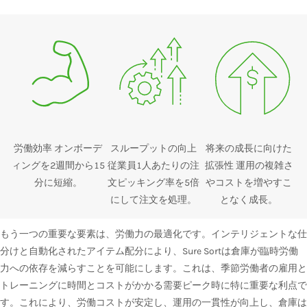
労働効率 オンボーデ
スループットの向上
将来の成長に向けた
ィングを2週間から15
従業員1人あたりの注
拡張性 運用の複雑さ
分に短縮。
文ピッキング率を5倍
やコストを増やすこ
にして注文を処理。
となく成長。
もう一つの重要な要素は、労働力の最適化です。インテリジェントな仕
分けと自動化されたアイテム配分により、Sure Sortは倉庫が臨時労働
力への依存を減らすことを可能にします。これは、季節労働者の雇用と
トレーニングに時間とコストがかかる需要ピーク時に特に重要な利点で
す。これにより、労働コストが安定し、運用の一貫性が向上し、倉庫は