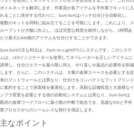
ウェアを使用してキッティングプロセスを合理化することで、これらの
ボトルネックを解消します。作業員が各アイテムを手作業でキットに入
れることに依存する代わりに、Sure Sortはバッチ仕分けを自動化し、
複数のキットを同時に組み立てることを可能にします。これにより、ス
ループットが大幅に向上し、ほぼ完璧な精度を維持しながら、1時間あ
たり最大2,400個のアイテムを仕分けすることができます。
Sure Sortの主な利点は、Pack-to-Light(PTL)システムです。このシステ
ムは、LEDインジケーターを使用してオペレーターを正しいアイテムに
誘導し、仕分けエラーを最小限に抑え、やり直しや返品の必要性を削減
します。さらに、このシステムは、大量の倉庫スペースを必要とする従
来のプットウォールとは異なり、仕分けをコンパクトなフットプリント
に集約することで床面積を最適化します。高額な設備投資と大規模なイ
ンフラ変更を必要とする他の自動化システムとは異なり、Sure Sortは
既存の倉庫ワークフローに最小限の中断で統合でき、迅速なROIと手作
業プロセスからのシームレスな移行を保証します。
主なポイント